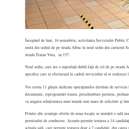
Începând de luni, 16 noiembrie, activitatea Serviciului Public
mută din sediul de pe strada Albac în noul sediu din cartierul S
strada Traian Vuia, nr.157.
Noul sediu, care are o suprafață dublă față de cel de pe strada Al
specifice care se efectuează în cadrul serviciului să se realizeze
Vor exista 11 ghișee dedicate operațiunilor derulate de serviciu î
documente, reprogramări traseu, preschimbare permise, preluare
va asigura soluționarea unui număr mai mare de solicitări și înt
Printre alte avantaje oferite de noua locație se numără o sală m
permisului de conducere. Aceasta permite testarea a 14 candidați 
actuala sală, care permite testarea doar a 7 candidați, din cauza s