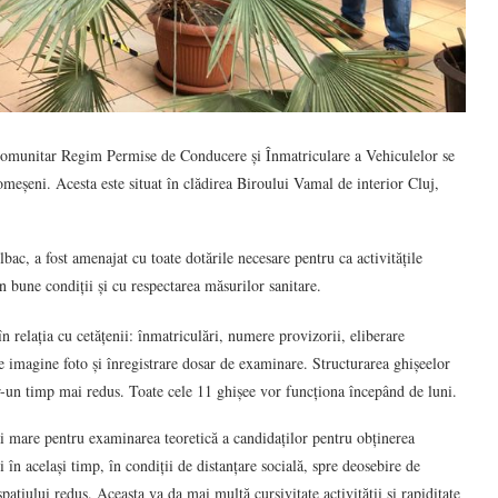
 Comunitar Regim Permise de Conducere și Înmatriculare a Vehiculelor se
omeșeni. Acesta este situat în clădirea Biroului Vamal de interior Cluj,
bac, a fost amenajat cu toate dotările necesare pentru ca activitățile
 în bune condiții și cu respectarea măsurilor sanitare.
n relația cu cetățenii: înmatriculări, numere provizorii, eliberare
 imagine foto și înregistrare dosar de examinare. Structurarea ghișeelor
r-un timp mai redus. Toate cele 11 ghișee vor funcționa începând de luni.
ai mare pentru examinarea teoretică a candidaților pentru obținerea
în același timp, în condiții de distanțare socială, spre deosebire de
pațiului redus. Aceasta va da mai multă cursivitate activității și rapiditate