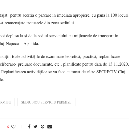
menajat pentru aceștia o parcare în imediata apropiere, cu pana la 100 locuri
fost reamenajate trotuarele din zona sediului.
pot deplasa la și de la sediul serviciului cu mijloacele de transport în
a Cluj-Napoca – Apahida.
iții, toate activitățile de examinare teoretică, practică, replanificare
eliberare- preluare documente, etc., planificate pentru data de 13.11.2020,
Replanificarea activităților se va face automat de către SPCRPCIV Cluj,
le.
ERMISE
SEDIU NOU SERVICIU PERMISE
0