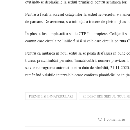
evitându-se deplasările la sediul primăriei pentru achitarea lor.
Pentru a facilita accesul cetățenilor la sediul serviciului s-a a
de parcare. De asemena, s-a înființat o trecere de pietoni și au 
În plus, a fost amplasată o stație CTP în apropiere. Cetățenii se 
comun care circulă pe liniile 5 și 8 și cele care circula pe rut
Pentru ca mutarea în noul sediu să se poată desfășura în bune cond
traseu, preschimbări permise, înmatriculări, numere provizorii, 
se vor reprograma automat pentru data de sâmbătă, 21.11.2020. 
rămânând valabile intervalele orare conform planificărilor iniția
PERMISE SI INMATRICULARI
SE DESCHIDE SEDIUL NOUL P
1 comentariu