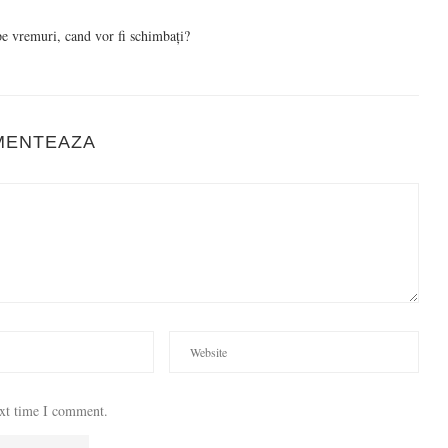
 pe vremuri, cand vor fi schimbați?
MENTEAZA
ext time I comment.