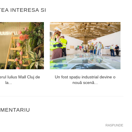
TEA INTERESA SI
rul Iulius Mall Cluj de
Un fost spațiu industrial devine o
Te
la...
nouă scenă...
OMENTARIU
RASPUNDE