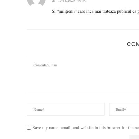
13/11/2020 - 03:30
Si “milițienii” care incă mai trateaza publicul ca
CO
Save my name, email, and website in this browser for the n