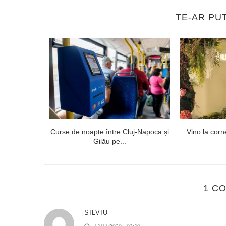
TE-AR PU
26: Peste
Curse de noapte între Cluj-Napoca și
Vino la corne
nți...
Gilău pe...
1 C
SILVIU