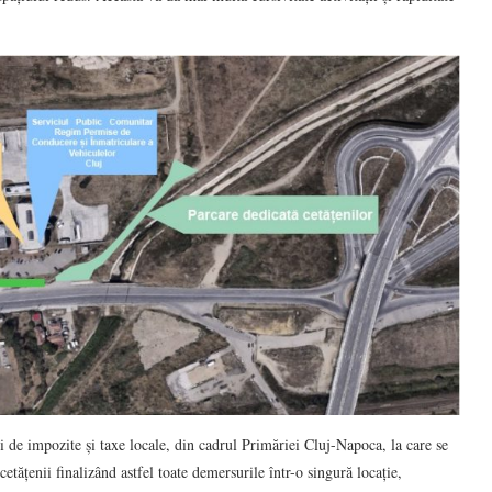
ei de impozite și taxe locale, din cadrul Primăriei Cluj-Napoca, la care se
cetățenii finalizând astfel toate demersurile într-o singură locație,