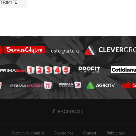
este parte a
FACEBOOK
Termeni si conditii
Despre noi
Contact
Publicitate