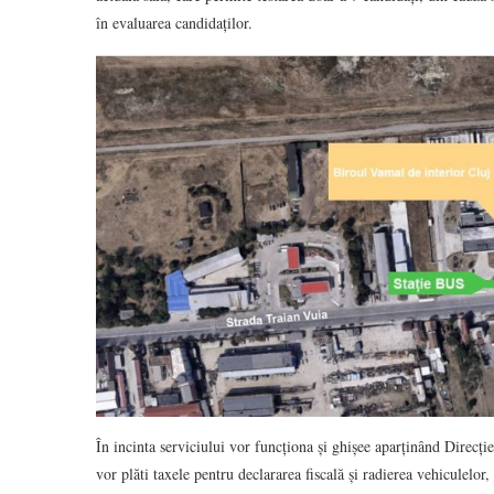
în evaluarea candidaților.
În incinta serviciului vor funcționa și ghișee aparținând Direcți
vor plăti taxele pentru declararea fiscală și radierea vehiculelor, 