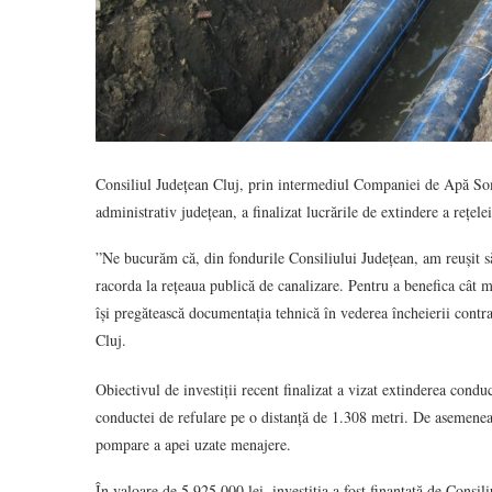
Consiliul Județean Cluj, prin intermediul Companiei de Apă Some
administrativ județean, a finalizat lucrările de extindere a rețel
”Ne bucurăm că, din fondurile Consiliului Județean, am reușit să
racorda la rețeaua publică de canalizare. Pentru a benefica cât m
își pregătească documentația tehnică în vederea încheierii contra
Cluj.
Obiectivul de investiții recent finalizat a vizat extinderea cond
conductei de refulare pe o distanță de 1.308 metri. De asemenea, p
pompare a apei uzate menajere.
În valoare de 5.925.000 lei, investiția a fost finanțată de Consi