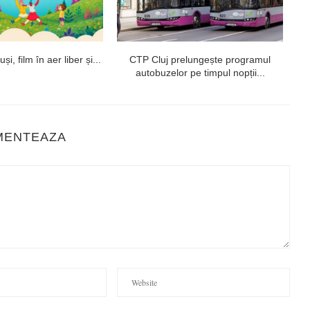
i, film în aer liber și...
CTP Cluj prelungește programul
U
autobuzelor pe timpul nopții...
MENTEAZA