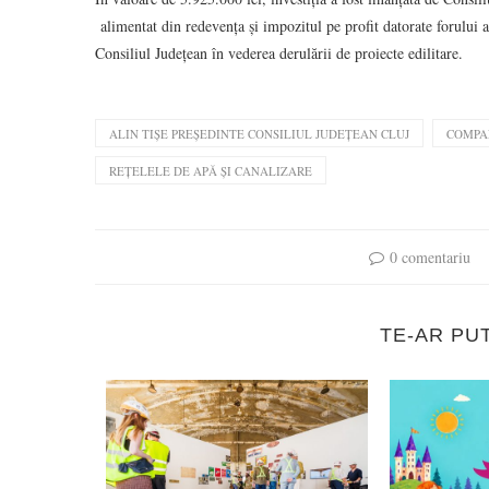
alimentat din redevența și impozitul pe profit datorate forului
Consiliul Județean în vederea derulării de proiecte edilitare.
ALIN TIȘE PREȘEDINTE CONSILIUL JUDEȚEAN CLUJ
COMPA
REȚELELE DE APĂ ȘI CANALIZARE
0 comentariu
TE-AR PU