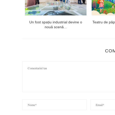
onsai și
Un fost spațiu industrial devine o
Teatru de păpuș
nouă scenă...
CO