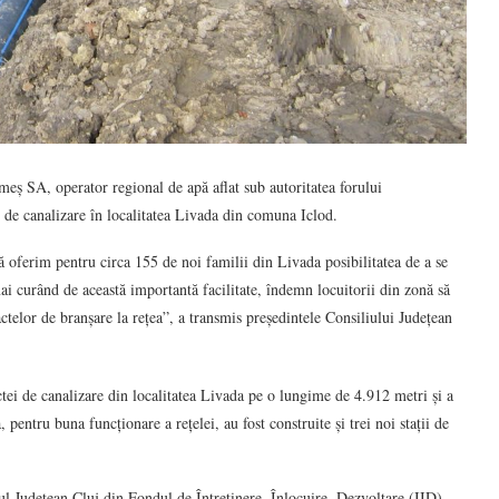
ș SA, operator regional de apă aflat sub autoritatea forului
ei de canalizare în localitatea Livada din comuna Iclod.
 oferim pentru circa 155 de noi familii din Livada posibilitatea de a se
ai curând de această importantă facilitate, îndemn locuitorii din zonă să
ctelor de branșare la rețea”, a transmis președintele Consiliului Județean
uctei de canalizare din localitatea Livada pe o lungime de 4.912 metri și a
entru buna funcționare a rețelei, au fost construite și trei noi stații de
liul Județean Cluj din Fondul de Întreținere, Înlocuire, Dezvoltare (IID),