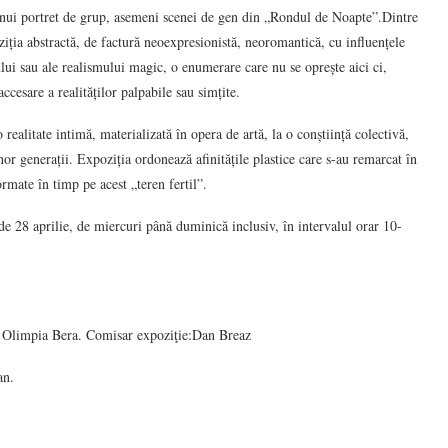
unui portret de grup, asemeni scenei de gen din „Rondul de Noapte”.Dintre
iția abstractă, de factură neoexpresionistă, neoromantică, cu influențele
lui sau ale realismului magic, o enumerare care nu se oprește aici ci,
ccesare a realităților palpabile sau simțite.
ealitate intimă, materializată în opera de artă, la o conștiință colectivă,
unor generații. Expoziția ordonează afinitățile plastice care s-au remarcat în
ormate în timp pe acest „teren fertil”.
de 28 aprilie, de miercuri până duminică inclusiv, în intervalul orar 10-
r: Olimpia Bera. Comisar expoziţie:Dan Breaz
an.