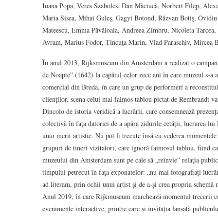
Ioana Popa, Veres Szabolcs, Dan Măciucă, Norbert Filep, Alex
Maria Sisea, Mihai Guleş, Gagyi Botond, Răzvan Botiş, Ovidiu 
Mateescu, Emma Păvăloaia, Andreea Zimbru, Nicoleta Tarcea, G
Avram, Marius Fodor, Tincuţa Marin, Vlad Paraschiv, Mircea B
În anul 2013, Rijksmuseum din Amsterdam a realizat o campanie
de Noapte” (1642) la capătul celor zece ani în care muzeul s-a a
comercial din Breda, în care un grup de performeri a reconstituit
clienților, scena celui mai faimos tablou pictat de Rembrandt va
Dincolo de istoria veridică a lucrării, care consemnează prezenț
colectivă în fața datoriei de a apăra zidurile cetății, lucrarea
unui merit artistic. Nu pot fi trecute însă cu vederea momentele
grupuri de tineri vizitatori, care ignoră faimosul tablou, fiind 
muzeului din Amsterdam sunt pe cale să „reînvie” relația public
timpului petrecut în fața exponatelor: „nu mai fotografiați lucrăril
ad literam, prin ochii unui artist și de a-și crea propria schemă 
Anul 2019, în care Rijkmuseum marchează momentul trecerii ce
evenimente interactive, printre care și invitația lansată publicul