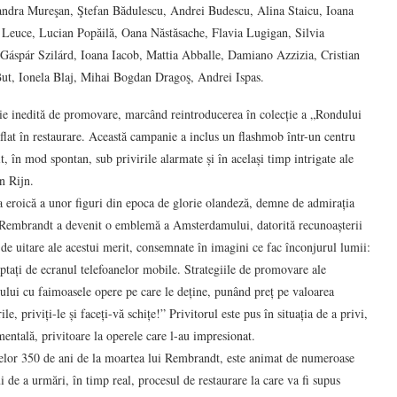
andra Mureşan, Ştefan Bădulescu, Andrei Budescu, Alina Staicu, Ioana
Leuce, Lucian Popăilă, Oana Năstăsache, Flavia Lugigan, Silvia
áspár Szilárd, Ioana Iacob, Mattia Abballe, Damiano Azzizia, Cristian
ut, Ionela Blaj, Mihai Bogdan Dragoş, Andrei Ispas.
 inedită de promovare, marcând reintroducerea în colecție a „Rondului
flat în restaurare. Această campanie a inclus un flashmob într-un centru
, în mod spontan, sub privirile alarmate și în același timp intrigate ale
n Rijn.
a eroică a unor figuri din epoca de glorie olandeză, demne de admirația
 lui Rembrandt a devenit o emblemă a Amsterdamului, datorită recunoașterii
 de uitare ale acestui merit, consemnate în imagini ce fac înconjurul lumii:
captați de ecranul telefoanelor mobile. Strategiile de promovare ale
ului cu faimoasele opere pe care le deține, punând preț pe valoarea
e, priviți-le și faceți-vă schițe!” Privitorul este pus în situația de a privi,
mentală, privitoare la operele care l-au impresionat.
lor 350 de ani de la moartea lui Rembrandt, este animat de numeroase
ui de a urmări, în timp real, procesul de restaurare la care va fi supus