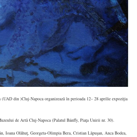
n (UAD din )Cluj-Napoca organizează în perioada 12– 28 aprilie expoziţia
 Muzeului de Artă Cluj-Napoca (Palatul Bánffy, Piaţa Unirii nr. 30).
án, Ioana Olăhuţ, Georgeta-Olimpia Bera, Cristian Lăpuşan, Anca Bodea,