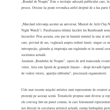
„Rondul de Noapte”.Este o invitație adresată publicului care, î
proces. Oricine își poate revendica astfel dreptul de a lua parte 
„Marcând relevanţa acestui an aniversar, Muzeul de Artă Cluj-N
Night Watch”). Parafrazarea titlului lucrării lui Rembrandt urmăr
lucrurilor. Prin aceasta, este pus în lumină statutul în sine al ar
care, privind de sus, veghează asupra ordinii lumii: singur cu 
introspecție, găsindu-și inspiraţia sau regăsindu-se în sensul creaț
societatea actuală.
Asemeni „Rondului de Noapte”, opera de artă transcende eveniment
viitor. Arta este lipsită de granițele lineare – drept dovadă fapt
de vedere istoric, apariția tabloului”, precizează organizatorii.
Cele mai recente mișcări artistice sunt reprezentate de creatori a
prezenți pe aceeași scenă. Tematicile propuse sunt diverse și repr
ele converg într-un punct comun, în care fenomenul reprezentat d
noi direcții în cercetarea artistică actuală, esența limbajului pic