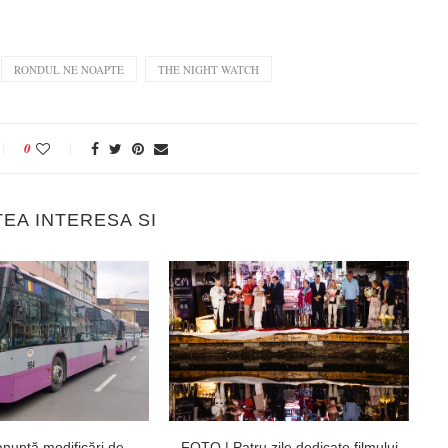
RONDUL NE NOAPTE
THE NIGHT WATCH
0
TEA INTERESA SI
nunță modificări de
FOTO | Patru zile dedicate filmului
UN