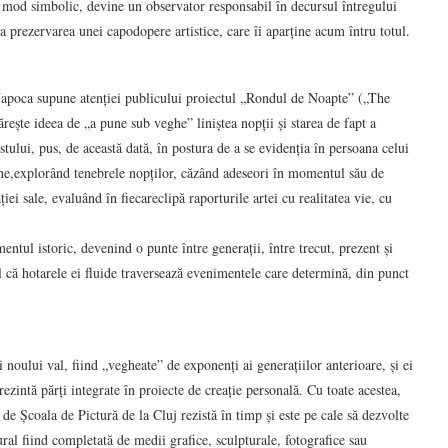
n mod simbolic, devine un observator responsabil în decursul întregului
la prezervarea unei capodopere artistice, care îi aparține acum întru totul.
apoca supune atenției publicului proiectul „Rondul de Noapte” („The
ește ideea de „a pune sub veghe” liniștea nopții și starea de fapt a
tistului, pus, de această dată, în postura de a se evidenția în persoana celui
sine,explorând tenebrele nopților, căzând adeseori în momentul său de
iei sale, evaluând în fiecareclipă raporturile artei cu realitatea vie, cu
ul istoric, devenind o punte între generații, între trecut, prezent și
ul că hotarele ei fluide traversează evenimentele care determină, din punct
i noului val, fiind „vegheate” de exponenți ai generațiilor anterioare, și ei
ezintă părți integrate în proiecte de creație personală. Cu toate acestea,
e Școala de Pictură de la Cluj rezistă în timp și este pe cale să dezvolte
tural fiind completată de medii grafice, sculpturale, fotografice sau