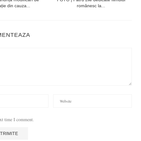
ație din cauza...
românesc la...
MENTEAZA
ext time I comment.