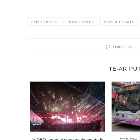
EXPOZITIE CLUJ
IOAN SBARCIU
MUZEUL DE ARTA
0 comentariu
TE-AR PU
un remediu
VIDEO. Imagini spectaculoase de la
CTP Cluj a