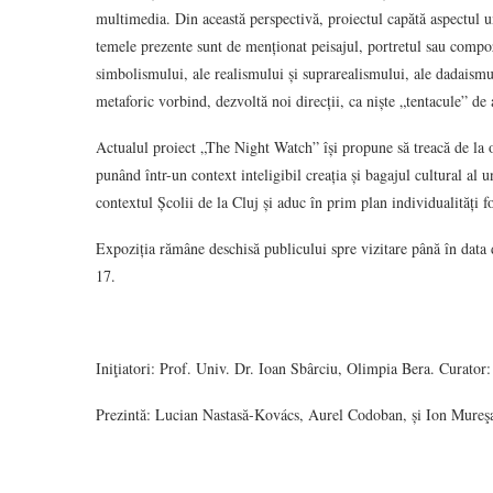
multimedia. Din această perspectivă, proiectul capătă aspectul 
temele prezente sunt de menționat peisajul, portretul sau compoz
simbolismului, ale realismului și suprarealismului, ale dadaismu
metaforic vorbind, dezvoltă noi direcții, ca niște „tentacule” de a
Actualul proiect „The Night Watch” își propune să treacă de la o r
punând într-un context inteligibil creația și bagajul cultural al 
contextul Școlii de la Cluj și aduc în prim plan individualități f
Expoziția rămâne deschisă publicului spre vizitare până în data 
17.
Iniţiatori: Prof. Univ. Dr. Ioan Sbârciu, Olimpia Bera. Curato
Prezintă: Lucian Nastasă-Kovács, Aurel Codoban, și Ion Mureş