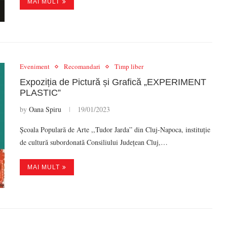
MAI MULT
Eveniment
Recomandari
Timp liber
Expoziția de Pictură și Grafică „EXPERIMENT
PLASTIC”
by
Oana Spiru
19/01/2023
Școala Populară de Arte ,,Tudor Jarda” din Cluj-Napoca, instituție
de cultură subordonată Consiliului Județean Cluj,…
MAI MULT