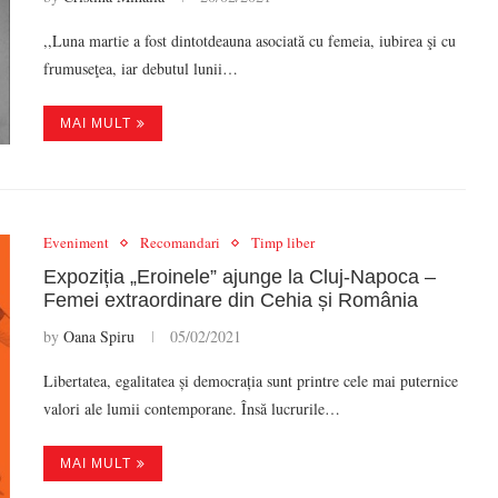
,,Luna martie a fost dintotdeauna asociată cu femeia, iubirea şi cu
frumuseţea, iar debutul lunii…
MAI MULT
Eveniment
Recomandari
Timp liber
Expoziția „Eroinele” ajunge la Cluj-Napoca –
Femei extraordinare din Cehia și România
by
Oana Spiru
05/02/2021
Libertatea, egalitatea și democrația sunt printre cele mai puternice
valori ale lumii contemporane. Însă lucrurile…
MAI MULT