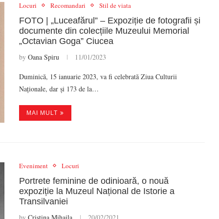
Locuri
Recomandari
Stil de viata
FOTO | „Luceafărul” – Expoziție de fotografii și
documente din colecțiile Muzeului Memorial
„Octavian Goga” Ciucea
by
Oana Spiru
11/01/2023
Duminică, 15 ianuarie 2023, va fi celebrată Ziua Culturii
Naționale, dar și 173 de la…
MAI MULT
Eveniment
Locuri
Portrete feminine de odinioară, o nouă
expoziție la Muzeul Național de Istorie a
Transilvaniei
by
Cristina Mihaila
20/02/2021