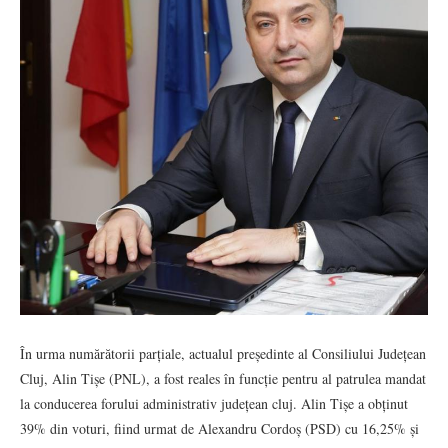
În urma numărătorii parțiale, actualul președinte al Consiliului Județean
Cluj, Alin Tișe (PNL), a fost reales în funcție pentru al patrulea mandat
la conducerea forului administrativ județean cluj. Alin Tișe a obținut
39% din voturi, fiind urmat de Alexandru Cordoș (PSD) cu 16,25% și