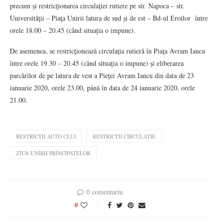
precum și restricţionarea circulaţiei rutiere pe str. Napoca – str.
Universităţii – Piaţa Unirii latura de sud şi de est – Bd-ul Eroilor între
orele 18.00 – 20.45 (când situația o impune).
De asemenea, se restricţionează circulaţia rutieră în Piaţa Avram Iancu
între orele 19.30 – 20.45 (când situația o impune) și eliberarea
parcărilor de pe latura de vest a Pieţei Avram Iancu din data de 23
ianuarie 2020, orele 23.00, până în data de 24 ianuarie 2020, orele
21.00.
RESTRICTII AUTO CLUJ
RESTRICTII CIRCULATIE
ZIUA UNIRII PRINCIPATELOR
0 comentariu
0