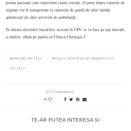
prelua pacienții care reprezintă cazuri sociale. O parte dintre cazurile de
urgențe vor fi transportate la camerele de gardă ale altor unități
spitalicești de către serviciul de ambulanță.
Pe durata efectuării lucrărilor, accesul în UPU se va face pe ușa laterală
a cladirii, aflată pe partea cu Clinica Chirurgie I.
RENOVARI UPU CLUJ
SPITALUL JUDETEAN DE URGENTA CLUJ
UPU CLUJ
0 comentariu
0
TE-AR PUTEA INTERESA SI