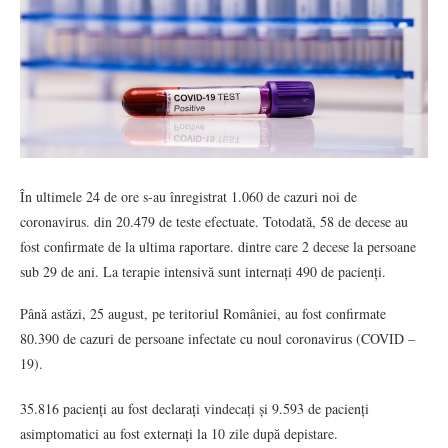
În ultimele 24 de ore s-au înregistrat 1.060 de cazuri noi de
coronavirus. din 20.479 de teste efectuate. Totodată, 58 de decese au
fost confirmate de la ultima raportare. dintre care 2 decese la persoane
sub 29 de ani. La terapie intensivă sunt internați 490 de pacienți.
Până astăzi, 25 august, pe teritoriul României, au fost confirmate
80.390 de cazuri de persoane infectate cu noul coronavirus (COVID –
19).
35.816 pacienți au fost declarați vindecați și 9.593 de pacienți
asimptomatici au fost externați la 10 zile după depistare.