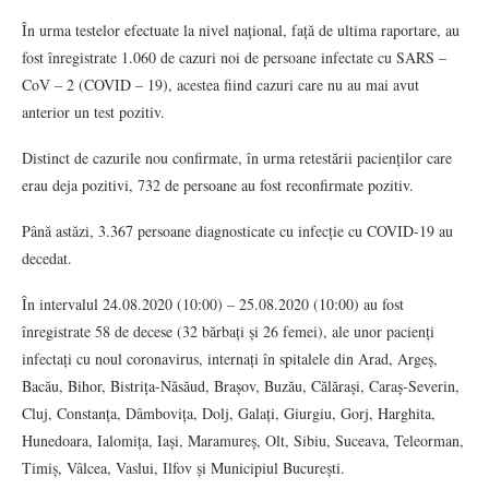
În urma testelor efectuate la nivel național, față de ultima raportare, au
fost înregistrate 1.060 de cazuri noi de persoane infectate cu SARS –
CoV – 2 (COVID – 19), acestea fiind cazuri care nu au mai avut
anterior un test pozitiv.
Distinct de cazurile nou confirmate, în urma retestării pacienților care
erau deja pozitivi, 732 de persoane au fost reconfirmate pozitiv.
Până astăzi, 3.367 persoane diagnosticate cu infecție cu COVID-19 au
decedat.
În intervalul 24.08.2020 (10:00) – 25.08.2020 (10:00) au fost
înregistrate 58 de decese (32 bărbați și 26 femei), ale unor pacienți
infectați cu noul coronavirus, internați în spitalele din Arad, Argeș,
Bacău, Bihor, Bistrița-Năsăud, Brașov, Buzău, Călărași, Caraș-Severin,
Cluj, Constanța, Dâmbovița, Dolj, Galați, Giurgiu, Gorj, Harghita,
Hunedoara, Ialomița, Iași, Maramureș, Olt, Sibiu, Suceava, Teleorman,
Timiș, Vâlcea, Vaslui, Ilfov și Municipiul București.