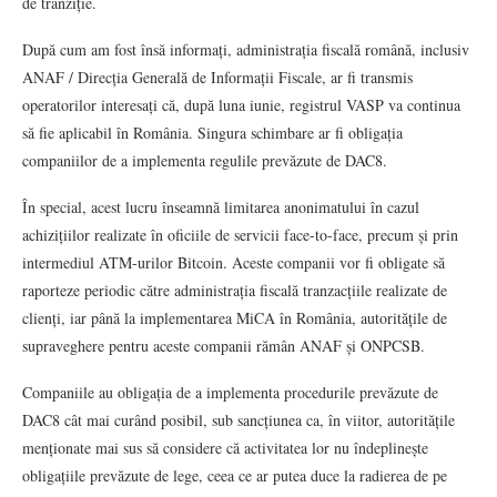
de tranziție.
După cum am fost însă informați, administrația fiscală română, inclusiv
ANAF / Direcția Generală de Informații Fiscale, ar fi transmis
operatorilor interesați că, după luna iunie, registrul VASP va continua
să fie aplicabil în România. Singura schimbare ar fi obligația
companiilor de a implementa regulile prevăzute de DAC8.
În special, acest lucru înseamnă limitarea anonimatului în cazul
achizițiilor realizate în oficiile de servicii face-to-face, precum și prin
intermediul ATM-urilor Bitcoin. Aceste companii vor fi obligate să
raporteze periodic către administrația fiscală tranzacțiile realizate de
clienți, iar până la implementarea MiCA în România, autoritățile de
supraveghere pentru aceste companii rămân ANAF și ONPCSB.
Companiile au obligația de a implementa procedurile prevăzute de
DAC8 cât mai curând posibil, sub sancțiunea ca, în viitor, autoritățile
menționate mai sus să considere că activitatea lor nu îndeplinește
obligațiile prevăzute de lege, ceea ce ar putea duce la radierea de pe