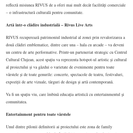
reflectă misiunea RIVUS de a oferi mai mult decât facilități comerciale
– o infrastructură culturală pentru comunitate.
Artă într-o clădire industrială – Rivus Live Arts
RIVUS recuperează patrimoniul industrial al zonei prin revalorizarea a
două clădiri emblematice, dintre care una – hala cu arcade – va deveni
un centru de arte performative. Printr-un parteneriat strategic cu Centrul
Cultural Clujean, acest spațiu va reprezenta hotspot-ul artistic și cultural
al proiectului și va găzdui o varietate de evenimente pentru toate
vârstele și de toate genurile: concerte, spectacole de teatru, festivaluri,
expoziții de arte vizuale, târguri de design și artă contemporană.
Va fi un spațiu viu, care îmbină educația artistică cu entertainmentul și
comunitatea.
Entertainment pentru toate vârstele
Unul dintre pilonii definitorii ai proiectului este zona de family