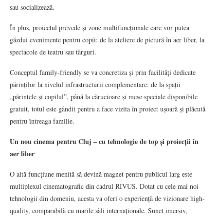
sau socializează.
În plus, proiectul prevede și zone multifuncționale care vor putea
găzdui evenimente pentru copii: de la ateliere de pictură în aer liber, la
spectacole de teatru sau târguri.
Conceptul family-friendly se va concretiza și prin facilități dedicate
părinților la nivelul infrastructurii complementare: de la spații
„părintele și copilul”, până la cărucioare și mese speciale disponibile
gratuit, totul este gândit pentru a face vizita în proiect ușoară și plăcută
pentru întreaga familie.
Un nou cinema pentru Cluj – cu tehnologie de top și proiecții în
aer liber
O altă funcțiune menită să devină magnet pentru publicul larg este
multiplexul cinematografic din cadrul RIVUS. Dotat cu cele mai noi
tehnologii din domeniu, acesta va oferi o experiență de vizionare high-
quality, comparabilă cu marile săli internaționale. Sunet imersiv,