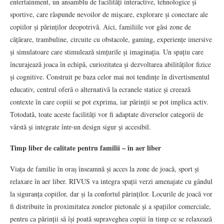
entertainment, un ansamblu de facilități interactive, tehnologice și
sportive, care răspunde nevoilor de mișcare, explorare și conectare ale
copiilor și părinților deopotrivă. Aici, familiile vor găsi zone de
cățărare, trambuline, circuite cu obstacole, gaming, experiențe imersive
și simulatoare care stimulează simțurile și imaginația. Un spațiu care
încurajează joaca în echipă, curiozitatea și dezvoltarea abilităților fizice
și cognitive. Construit pe baza celor mai noi tendințe în divertismentul
educativ, centrul oferă o alternativă la ecranele statice și creează
contexte în care copiii se pot exprima, iar părinții se pot implica activ.
Totodată, toate aceste facilități vor fi adaptate diverselor categorii de
vârstă și integrate într-un design sigur și accesibil.
Timp liber de calitate pentru familii – în aer liber
Viața de familie în oraș înseamnă și acces la zone de joacă, sport și
relaxare în aer liber. RIVUS va integra spații verzi amenajate cu gândul
la siguranța copiilor, dar și la confortul părinților. Locurile de joacă vor
fi distribuite în proximitatea zonelor pietonale și a spațiilor comerciale,
pentru ca părinții să își poată supraveghea copiii în timp ce se relaxează