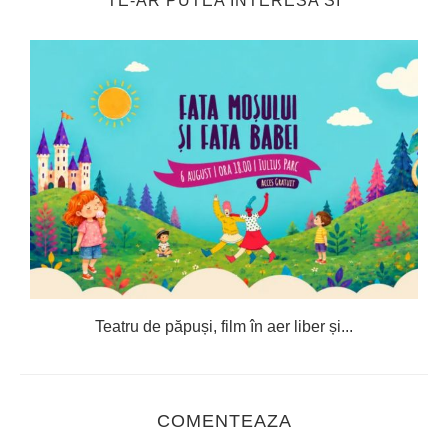
TE-AR PUTEA INTERESA SI
e
Teatru de păpuși, film în aer liber și...
C
COMENTEAZA