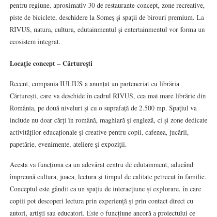
pentru regiune, aproximativ 30 de restaurante-concept, zone recreative,
piste de biciclete, deschidere la Someș și spații de birouri premium. La
RIVUS, natura, cultura, edutainmentul și entertainmentul vor forma un
ecosistem integrat.
Locație concept – Cărturești
Recent, compania IULIUS a anunțat un parteneriat cu librăria
Cărturești, care va deschide în cadrul RIVUS, cea mai mare librărie din
România, pe două niveluri și cu o suprafață de 2.500 mp. Spațiul va
include nu doar cărți în română, maghiară și engleză, ci și zone dedicate
activităților educaționale și creative pentru copii, cafenea, jucării,
papetărie, evenimente, ateliere și expoziții.
Acesta va funcționa ca un adevărat centru de edutainment, aducând
împreună cultura, joaca, lectura și timpul de calitate petrecut în familie.
Conceptul este gândit ca un spațiu de interacțiune și explorare, în care
copiii pot descoperi lectura prin experiență și prin contact direct cu
autori, artiști sau educatori. Este o funcțiune ancoră a proiectului ce