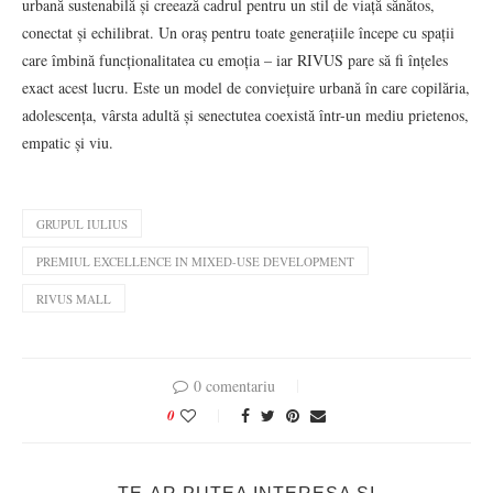
urbană sustenabilă și creează cadrul pentru un stil de viață sănătos,
conectat și echilibrat. Un oraș pentru toate generațiile începe cu spații
care îmbină funcționalitatea cu emoția – iar RIVUS pare să fi înțeles
exact acest lucru. Este un model de conviețuire urbană în care copilăria,
adolescența, vârsta adultă și senectutea coexistă într-un mediu prietenos,
empatic și viu.
GRUPUL IULIUS
PREMIUL EXCELLENCE IN MIXED-USE DEVELOPMENT
RIVUS MALL
0 comentariu
0