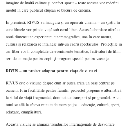
imagine de înaltă calitate și confort sporit – toate acestea vor redefini
modul în care publicul clujean se bucură de cinema.
În premieră, RIVUS va inaugura și un open-air cinema – un spațiu în
care filmele vor prinde viață sub cerul liber. Această abordare oferă o
nouă dimensiune experienței cinematografice, una în care natura,
cultura și relaxarea se întâlnesc într-un cadru spectaculos. Proiecțiile în
aer liber vor fi completate de evenimente tematice, festivaluri de film,
seri de animație pentru copii și program special pentru vacanțe.
RIVUS – un proiect adaptat pentru viața de zi cu zi
RIVUS este o viziune despre cum ar putea arăta un oraș centrat pe
oameni. Prin facilitățile pentru familii, proiectul propune o alternativă
la stilul de viață fragmentat, dominat de transport și programări. Aici,
totul se află la câteva minute de mers pe jos – educație, cultură, sport,
relaxare, cumpărături.
Această viziune se aliniază trendurilor internaționale de dezvoltare