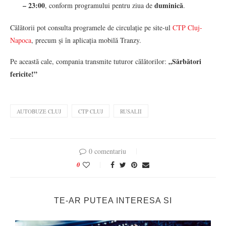
– 23:00
duminică
, conform programului pentru ziua de
.
Călătorii pot consulta programele de circulație pe site-ul
CTP Cluj-
Napoca
, precum și în aplicația mobilă Tranzy.
„Sărbători
Pe această cale, compania transmite tuturor călătorilor:
fericite!”
AUTOBUZE CLUJ
CTP CLUJ
RUSALII
0 comentariu
0
TE-AR PUTEA INTERESA SI