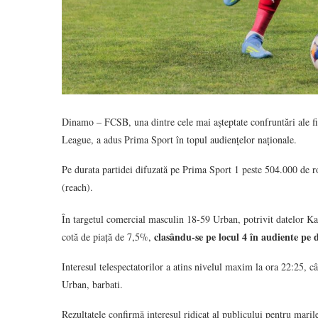
Dinamo – FCSB, una dintre cele mai așteptate confruntări ale f
League, a adus Prima Sport în topul audiențelor naționale.
Pe durata partidei difuzată pe Prima Sport 1 peste 504.000 de r
(reach).
În targetul comercial masculin 18-59 Urban, potrivit datelor K
clasându-se pe locul 4 în audiente pe 
cotă de piață de 7,5%,
Interesul telespectatorilor a atins nivelul maxim la ora 22:25, 
Urban, barbati.
Rezultatele confirmă interesul ridicat al publicului pentru mari