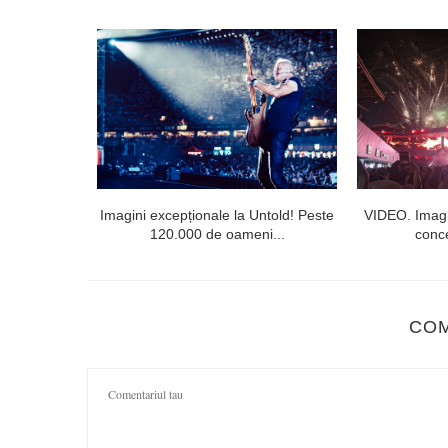
l doilea la
Imagini excepționale la Untold! Peste
VIDEO. Imagi
120.000 de oameni...
conce
CO