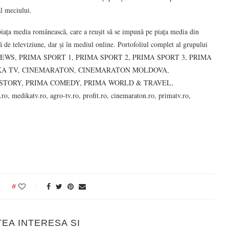
l meciului.
piața media românească, care a reușit să se impună pe piața media din
ă de televiziune, dar și în mediul online. Portofoliul complet al grupului
RIMA NEWS, PRIMA SPORT 1, PRIMA SPORT 2, PRIMA SPORT 3, PRIMA
EDIKA TV, CINEMARATON, CINEMARATON MOLDOVA,
STORY, PRIMA COMEDY, PRIMA WORLD & TRAVEL,
o, medikatv.ro, agro-tv.ro, profit.ro, cinemaraton.ro, primatv.ro,
0
TEA INTERESA SI