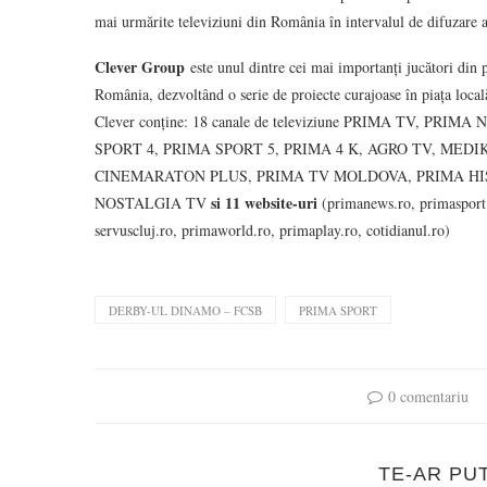
mai urmărite televiziuni din România în intervalul de difuzare a
Clever Group
este unul dintre cei mai importanți jucători din 
România, dezvoltând o serie de proiecte curajoase în piața local
Clever conține: 18 canale de televiziune PRIMA TV, P
SPORT 4, PRIMA SPORT 5, PRIMA 4 K, AGRO TV, M
CINEMARATON PLUS, PRIMA TV MOLDOVA, PRIMA HI
si 11 website-uri
NOSTALGIA TV
(primanews.ro, primasport.r
servuscluj.ro, primaworld.ro, primaplay.ro, cotidianul.ro)
DERBY-UL DINAMO – FCSB
PRIMA SPORT
0 comentariu
TE-AR PU