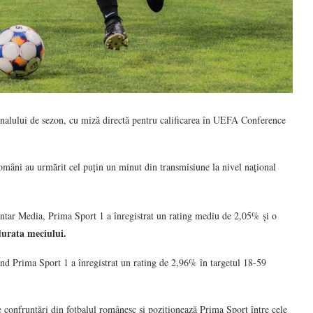
inalului de sezon, cu miză directă pentru calificarea în UEFA Conference
omâni au urmărit cel puțin un minut din transmisiune la nivel național
antar Media, Prima Sport 1 a înregistrat un rating mediu de 2,05% și o
durata meciului.
când Prima Sport 1 a înregistrat un rating de 2,96% în targetul 18-59
le confruntări din fotbalul românesc și poziționează Prima Sport între cele