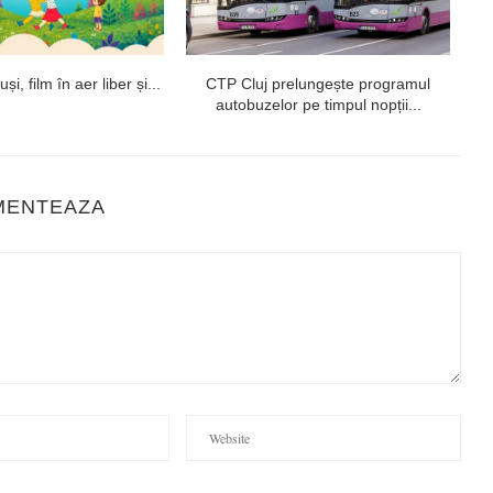
i, film în aer liber și...
CTP Cluj prelungește programul
U
autobuzelor pe timpul nopții...
MENTEAZA