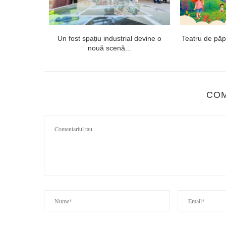
onsai și
Un fost spațiu industrial devine o
Teatru de păpuș
nouă scenă...
CO