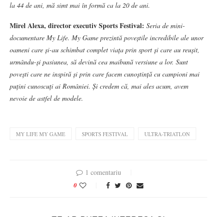
la 44 de ani, mă simt mai în formă ca la 20 de ani.
Mirel Alexa, director executiv Sports Festival:
Seria de mini-
documentare My Life. My Game prezintă poveștile incredibile ale unor
oameni care și-au schimbat complet viața prin sport și care au reușit,
urmându-și pasiunea, să devină cea maibună versiune a lor. Sunt
povești care ne inspiră și prin care facem cunoștință cu campioni mai
puțini cunoscuți ai României. Și credem că, mai ales acum, avem
nevoie de astfel de modele.
MY LIFE MY GAME
SPORTS FESTIVAL
ULTRA-TRIATLON
1 comentariu
0