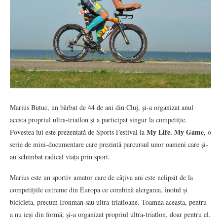
Marius Butuc, un bărbat de 44 de ani din Cluj, și-a organizat anul
acesta propriul ultra-triatlon și a participat singur la competiție.
My Life. My Game
Povestea lui este prezentată de Sports Festival la
, o
serie de mini-documentare care prezintă parcursul unor oameni care și-
au schimbat radical viața prin sport.
Marius este un sportiv amator care de câțiva ani este nelipsit de la
competițiile extreme din Europa ce combină alergarea, înotul și
bicicleta, precum Ironman sau ultra-triatloane. Toamna aceasta, pentru
a nu ieși din formă, și-a organizat propriul ultra-triatlon, doar pentru el.