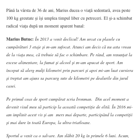
Până la vârsta de 36 de ani, Marius ducea o viață sedentară, avea peste
100 kg greutate și își umplea timpul liber cu petreceri. El și-a schimbat
radical viața după un moment aparent banal:
Marius Butuc:
În 2013 a venit declicul! Am urcat cu plasele cu
cumpărături 3 etaje și m-am sufocat. Atunci am decis că nu asta vreau
de la viața mea, că trebuie să fac o schimbare. Pe rând, am renunțat la
excese alimentare, la fumat și alcool și m-am apucat de sport. Am
început să alerg mulți kilometri prin parcuri și apoi mi-am luat cursiera
și treptat am ajuns sa parcurg sute de kilometri pe dealurile din jurul
casei.
Pe primul ceas de sport cumpărat scria Ironman. Din acel moment a
devenit visul meu să particip la această competiție de elită.
În 2016 mi-
am implinit acest vis și am mers mai departe, participând la competiții
și mai dure în toată Europa, la ultra-triatloane.
Sportul a venit ca o salvare.
Am slăbit 20 kg în primele 6 luni. Acum,