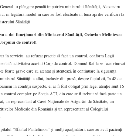
eneral, o plângere penală împotriva ministrului Sănătăţii, Alexandru
ciu, în legătură modul în care au fost efectuate în luna aprilie verificări la
sterului Sănătăţii.
a a doi funcţionari din Ministerul Sănătăţii, Octavian Melintescu
 Corpului de control).
uz în serviciu, au refuzat practic să facă un control, conform Legii
entată activitatea acestui Corp de control. Domnul Rafila se face vinovat
pte foarte grave care au atentat şi atentează în continuare la siguranţa
ministrul Sănătăţii a aflat, inclusiv din presă, despre faptul că, în 48 de
oameni în condiţii suspecte, el ar fi fost obligat prin lege, atenţie sunt 16
n control complex pe Secţia AŢI, din care ar fi trebuit să facă parte un
tat, un reprezentant al Casei Naţionale de Asigurări de Sănătate, un
zitivelor Medicale din România şi un reprezentant al Colegiului
.
pitalul “Sfântul Pantelimon” şi mulţi aparţinători, care au avut pacienţi