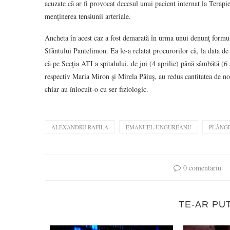
acuzate că ar fi provocat decesul unui pacient internat la Terapi
menţinerea tensiunii arteriale.
Ancheta în acest caz a fost demarată în urma unui denunţ formula
Sfântului Pantelimon. Ea le-a relatat procurorilor că, la data de 
că pe Secţia ATI a spitalului, de joi (4 aprilie) până sâmbătă (6 
respectiv Maria Miron şi Mirela Păiuş, au redus cantitatea de nor
chiar au înlocuit-o cu ser fiziologic.
ALEXANDRU RAFILA
EMANUEL UNGUREANU
PLÂNGE
0 comentariu
TE-AR PU