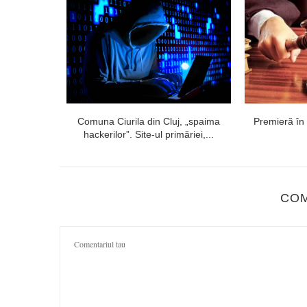
 în urma
Comuna Ciurila din Cluj, „spaima
Premieră în
der:”...
hackerilor”. Site-ul primăriei,...
CO