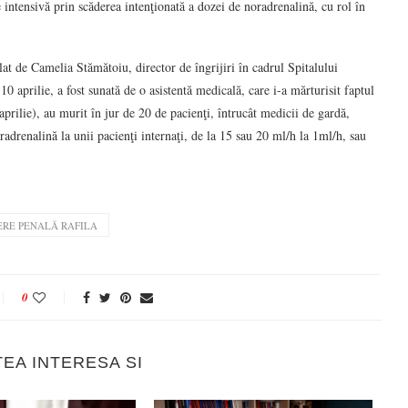
e intensivă prin scăderea intenţionată a dozei de noradrenalină, cu rol în
t de Camelia Stămătoiu, director de îngrijiri în cadrul Spitalului
10 aprilie, a fost sunată de o asistentă medicală, care i-a mărturisit faptul
aprilie), au murit în jur de 20 de pacienţi, întrucât medicii de gardă,
adrenalină la unii pacienţi internaţi, de la 15 sau 20 ml/h la 1ml/h, sau
RE PENALĂ RAFILA
0
TEA INTERESA SI