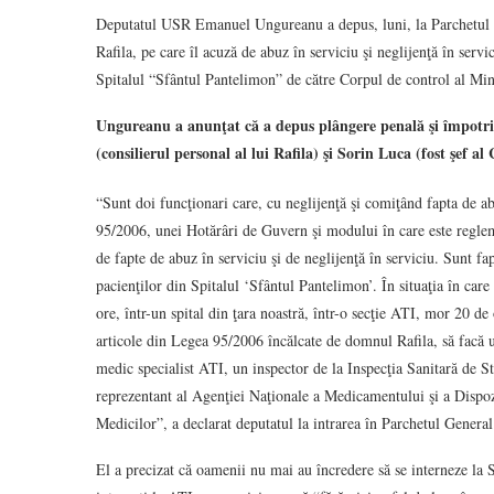
Deputatul USR Emanuel Ungureanu a depus, luni, la Parchetul G
Rafila, pe care îl acuză de abuz în serviciu şi neglijenţă în servi
Spitalul “Sfântul Pantelimon” de către Corpul de control al Mini
Ungureanu a anunţat că a depus plângere penală şi împotriv
(consilierul personal al lui Rafila) şi Sorin Luca (fost şef al
“Sunt doi funcţionari care, cu neglijenţă şi comiţând fapta de ab
95/2006, unei Hotărâri de Guvern şi modului în care este reglem
de fapte de abuz în serviciu şi de neglijenţă în serviciu. Sunt fa
pacienţilor din Spitalul ‘Sfântul Pantelimon’. În situaţia în care 
ore, într-un spital din ţara noastră, într-o secţie ATI, mor 20 de 
articole din Legea 95/2006 încălcate de domnul Rafila, să facă u
medic specialist ATI, un inspector de la Inspecţia Sanitară de S
reprezentant al Agenţiei Naţionale a Medicamentului şi a Dispo
Medicilor”, a declarat deputatul la intrarea în Parchetul General
El a precizat că oamenii nu mai au încredere să se interneze la S