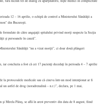
ate, fără niciun fel de dialog cu aparţinătorii, nişte medici în complicitate
erioada 12 – 16 aprilie, o echipă de control a Ministerului Sănătăţii a
limon” din Bucureşti.
le formulate de către angajaţii spitalului privind morţi suspecte la Secţia
ţii şi persoanele în cauză”.
Ministerului Sănătăţii “nu a vizat morţii”, ci doar două plângeri
, iar concluzia a fost că cei 17 pacienţi decedaţi în perioada 4 – 7 aprilie
 de la protocoalele medicale sau că cineva într-un mod intenţionat ar fi
l un astfel de drog (noradrenalină – n.r.)”, declara, pe 1 mai,
şi Mirela Păiuş, se află în arest preventiv din data de 8 august, fiind