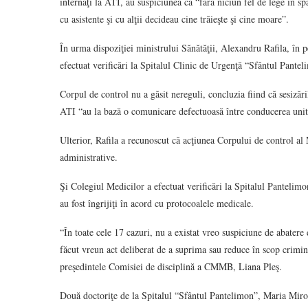
internaţi la ATI, au suspiciunea că “fără niciun fel de lege în sp
cu asistente şi cu alţii decideau cine trăieşte şi cine moare”.
În urma dispoziţiei ministrului Sănătăţii, Alexandru Rafila, în p
efectuat verificări la Spitalul Clinic de Urgenţă “Sfântul Pante
Corpul de control nu a găsit nereguli, concluzia fiind că sesizări
ATI “au la bază o comunicare defectuoasă între conducerea unită
Ulterior, Rafila a recunoscut că acţiunea Corpului de control al 
administrative.
Şi Colegiul Medicilor a efectuat verificări la Spitalul Pantelimon
au fost îngrijiţi în acord cu protocoalele medicale.
“În toate cele 17 cazuri, nu a existat vreo suspiciune de abatere
făcut vreun act deliberat de a suprima sau reduce în scop crimina
preşedintele Comisiei de disciplină a CMMB, Liana Pleş.
Două doctoriţe de la Spitalul “Sfântul Pantelimon”, Maria Miron 