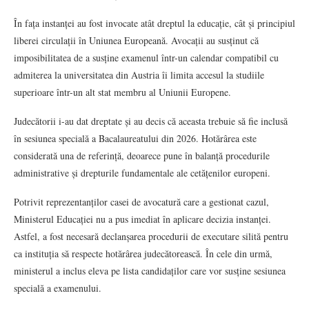
În fața instanței au fost invocate atât dreptul la educație, cât și principiul
liberei circulații în Uniunea Europeană. Avocații au susținut că
imposibilitatea de a susține examenul într-un calendar compatibil cu
admiterea la universitatea din Austria îi limita accesul la studiile
superioare într-un alt stat membru al Uniunii Europene.
Judecătorii i-au dat dreptate și au decis că aceasta trebuie să fie inclusă
în sesiunea specială a Bacalaureatului din 2026. Hotărârea este
considerată una de referință, deoarece pune în balanță procedurile
administrative și drepturile fundamentale ale cetățenilor europeni.
Potrivit reprezentanților casei de avocatură care a gestionat cazul,
Ministerul Educației nu a pus imediat în aplicare decizia instanței.
Astfel, a fost necesară declanșarea procedurii de executare silită pentru
ca instituția să respecte hotărârea judecătorească. În cele din urmă,
ministerul a inclus eleva pe lista candidaților care vor susține sesiunea
specială a examenului.