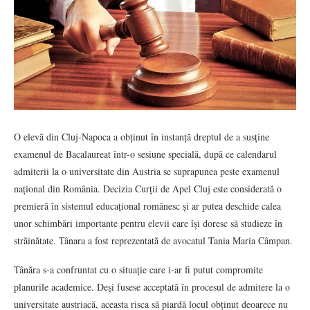
O elevă din Cluj-Napoca a obținut în instanță dreptul de a susține
examenul de Bacalaureat într-o sesiune specială, după ce calendarul
admiterii la o universitate din Austria se suprapunea peste examenul
național din România. Decizia Curții de Apel Cluj este considerată o
premieră în sistemul educațional românesc și ar putea deschide calea
unor schimbări importante pentru elevii care își doresc să studieze în
străinătate. Tânara a fost reprezentată de avocatul Tania Maria Câmpan.
Tânăra s-a confruntat cu o situație care i-ar fi putut compromite
planurile academice. Deși fusese acceptată în procesul de admitere la o
universitate austriacă, aceasta risca să piardă locul obținut deoarece nu