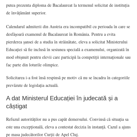
putea prezenta diploma de Bacalaureat la termenul solicitat de instituția
de învățământ superior.
Calendarul admiterii din Austria era incompatibil cu perioada în care se
desfășoară examenul de Bacalaureat în România. Pentru a evita
pierderea șansei de a studia în străinătate, eleva a solicitat Ministerului
Educației să fie inclusă în sesiunea specială a examenului, organizată în
mod obișnuit pentru elevii care participă la competiții internaționale sau
fac parte din loturile olimpice.
Solicitarea i-a fost însă respinsă pe motiv că nu se încadra în categoriile
prevăzute de legislația actuală.
A dat Ministerul Educației în judecată și a
câștigat
Refuzul autorităților nu a pus capăt demersului. Convinsă că situația sa
este una excepțională, eleva a contestat decizia în instanță. Cazul a ajuns
pe masa judecătorilor Curții de Apel Cluj.