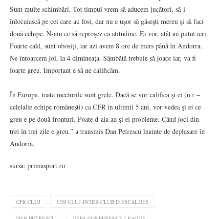
Sunt multe schimbări. Tot timpul vrem să aducem jucători, să-i
înlocuiască pe cei care au fost, dar nu e uşor să găseşti mereu şi să faci
două echipe. N-am ce să reproşez ca atitudine. Ei vor, atât au putut ieri.
Foarte cald, sunt obosiţi, iar azi avem 8 ore de mers până în Andorra.
Ne întoarcem joi, la 4 dimineaţa. Sâmbătă trebuie să joace iar, va fi
foarte greu. Important e să ne calificăm.
În Europa, toate meciurile sunt grele. Dacă se vor califica şi ei (n.r –
celelalte echipe româneşti) ca CFR în ultimii 5 ani, vor vedea şi ei ce
greu e pe două fronturi. Poate d-aia au şi ei probleme. Când joci din
trei în trei zile e greu.” a transmis Dan Petrescu înainte de deplasare în
Andorra.
sursa: primasport.ro
CFR CLUJ
CFR CLUJ-INTER CLUB D ESCALDES
DAN PETRESCU
UEFA CONFERENCE LEAGUE