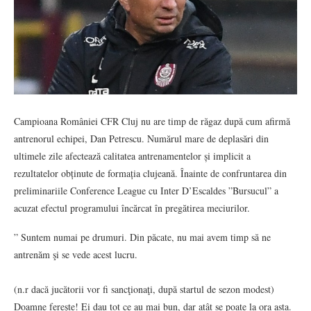
Campioana României CFR Cluj nu are timp de răgaz după cum afirmă
antrenorul echipei, Dan Petrescu. Numărul mare de deplasări din
ultimele zile afectează calitatea antrenamentelor și implicit a
rezultatelor obținute de formația clujeană. Înainte de confruntarea din
preliminariile Conference League cu Inter D’Escaldes ”Bursucul” a
acuzat efectul programului încărcat în pregătirea meciurilor.
” Suntem numai pe drumuri. Din păcate, nu mai avem timp să ne
antrenăm şi se vede acest lucru.
(n.r dacă jucătorii vor fi sancţionaţi, după startul de sezon modest)
Doamne fereşte! Ei dau tot ce au mai bun, dar atât se poate la ora asta.