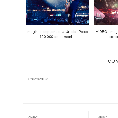
l doilea la
Imagini excepționale la Untold! Peste
VIDEO. Imagi
120.000 de oameni...
conce
CO