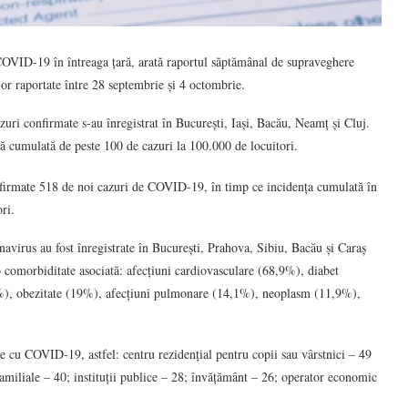
 COVID-19 în întreaga țară, arată raportul săptămânal de supraveghere
lor raportate între 28 septembrie și 4 octombrie.
ri confirmate s-au înregistrat în București, Iași, Bacău, Neamț și Cluj.
nță cumulată de peste 100 de cazuri la 100.000 de locuitori.
onfirmate 518 de noi cazuri de COVID-19, în timp ce incidența cumulată în
ri.
avirus au fost înregistrate în București, Prahova, Sibiu, Bacău și Caraș
 comorbiditate asociată: afecțiuni cardiovasculare (68,9%), diabet
3%), obezitate (19%), afecțiuni pulmonare (14,1%), neoplasm (11,9%),
e cu COVID-19, astfel: centru rezidențial pentru copii sau vârstnici – 49
familiale – 40; instituții publice – 28; învățământ – 26; operator economic