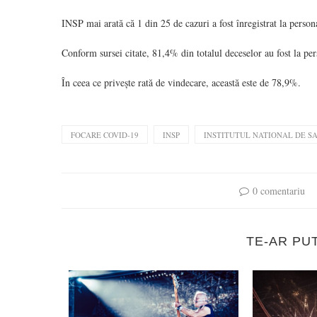
INSP mai arată că 1 din 25 de cazuri a fost înregistrat la person
Conform sursei citate, 81,4% din totalul deceselor au fost la per
În ceea ce privește rată de vindecare, această este de 78,9%.
FOCARE COVID-19
INSP
INSTITUTUL NATIONAL DE S
0 comentariu
TE-AR PU