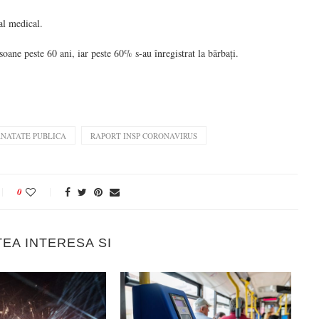
al medical.
soane peste 60 ani, iar peste 60% s-au înregistrat la bărbați.
ANATATE PUBLICA
RAPORT INSP CORONAVIRUS
0
TEA INTERESA SI