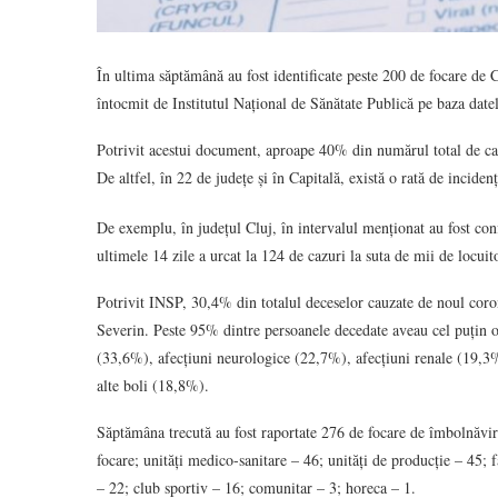
În ultima săptămână au fost identificate peste 200 de focare de
întocmit de Institutul Național de Sănătate Publică pe baza date
Potrivit acestui document, aproape 40% din numărul total de cazu
De altfel, în 22 de județe și în Capitală, există o rată de incide
De exemplu, în județul Cluj, în intervalul menționat au fost c
ultimele 14 zile a urcat la 124 de cazuri la suta de mii de locuito
Potrivit INSP, 30,4% din totalul deceselor cauzate de noul coron
Severin. Peste 95% dintre persoanele decedate aveau cel puțin o
(33,6%), afecțiuni neurologice (22,7%), afecțiuni renale (19,
alte boli (18,8%).
Săptămâna trecută au fost raportate 276 de focare de îmbolnăvir
focare; unități medico-sanitare – 46; unități de producție – 45; 
– 22; club sportiv – 16; comunitar – 3; horeca – 1.