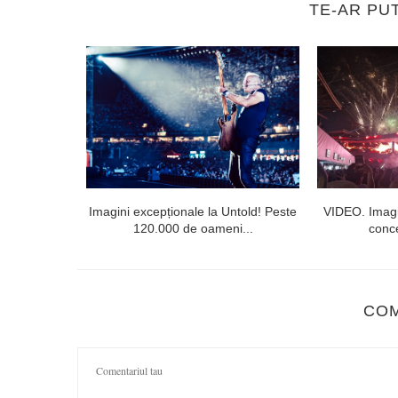
TE-AR PU
l doilea la
Imagini excepționale la Untold! Peste
VIDEO. Imagi
120.000 de oameni...
conce
CO