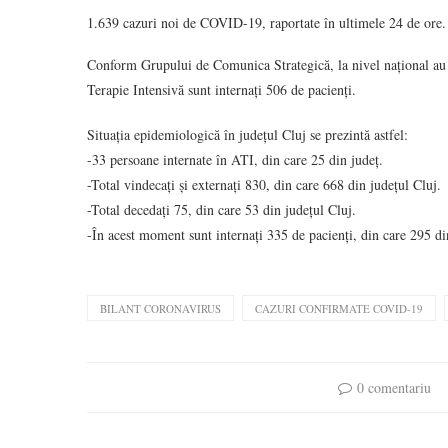
1.639 cazuri noi de COVID-19, raportate în ultimele 24 de ore. 
Conform Grupului de Comunica Strategică, la nivel național au f
Terapie Intensivă sunt internați 506 de pacienți.
Situația epidemiologică în județul Cluj se prezintă astfel:
-33 persoane internate în ATI, din care 25 din județ.
-Total vindecați și externați 830, din care 668 din județul Cluj.
-Total decedați 75, din care 53 din județul Cluj.
-În acest moment sunt internați 335 de pacienți, din care 295 di
BILANT CORONAVIRUS
CAZURI CONFIRMATE COVID-19
0 comentariu