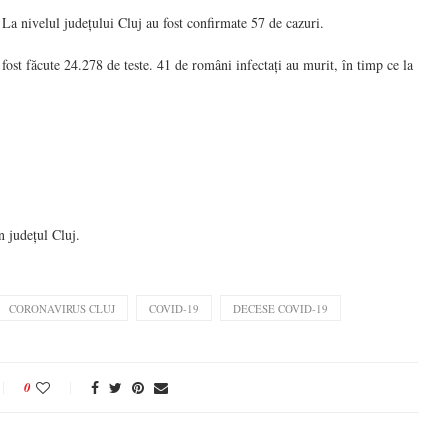
La nivelul județului Cluj au fost confirmate 57 de cazuri.
ost făcute 24.278 de teste. 41 de români infectați au murit, în timp ce la
n județul Cluj.
CORONAVIRUS CLUJ
COVID-19
DECESE COVID-19
0