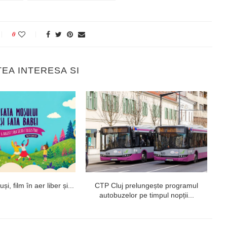
0
TEA INTERESA SI
i, film în aer liber și...
CTP Cluj prelungește programul
U
autobuzelor pe timpul nopții...