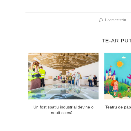
1 comentariu
TE-AR PU
onsai și
Un fost spațiu industrial devine o
Teatru de păpuș
nouă scenă...