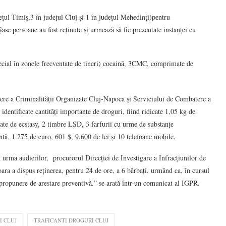
dețul Timiș,3 în județul Cluj și 1 în județul Mehedinți)pentru
Șase persoane au fost reținute și urmează să fie prezentate instanței cu
 special în zonele frecventate de tineri) cocaină, 3CMC, comprimate de
tere a Criminalității Organizate Cluj-Napoca și Serviciului de Combatere a
identificate cantități importante de droguri, fiind ridicate 1,05 kg de
e de ecstasy, 2 timbre LSD, 3 farfurii cu urme de substanțe
ntă, 1.275 de euro, 601 $, 9.600 de lei și 10 telefoane mobile.
n urma audierilor, procurorul Direcției de Investigare a Infracțiunilor de
ara a dispus reținerea, pentru 24 de ore, a 6 bărbați, urmând ca, în cursul
u propunere de arestare preventivă.” se arată într-un comunicat al IGPR.
I CLUJ
TRAFICANTI DROGURI CLUJ