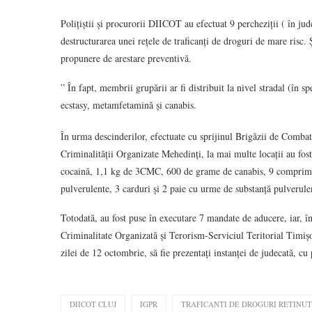
Polițiștii și procurorii DIICOT au efectuat 9 percheziții ( în ju
destructurarea unei rețele de traficanți de droguri de mare risc. 
propunere de arestare preventivă.
” În fapt, membrii grupării ar fi distribuit la nivel stradal (în
ecstasy, metamfetamină și canabis.
În urma descinderilor, efectuate cu sprijinul Brigăzii de Comba
Criminalității Organizate Mehedinți, la mai multe locații au fost 
cocaină, 1,1 kg de 3CMC, 600 de grame de canabis, 9 comprimat
pulverulente, 3 carduri și 2 paie cu urme de substanță pulverule
Totodată, au fost puse în executare 7 mandate de aducere, iar, î
Criminalitate Organizată și Terorism-Serviciul Teritorial Timișo
zilei de 12 octombrie, să fie prezentați instanței de judecată, c
DIICOT CLUJ
IGPR
TRAFICANTI DE DROGURI RETINUT