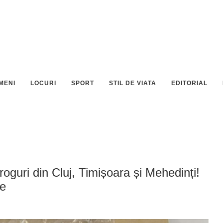
MENI
LOCURI
SPORT
STIL DE VIATA
EDITORIAL
droguri din Cluj, Timișoara și Mehedinți!
te