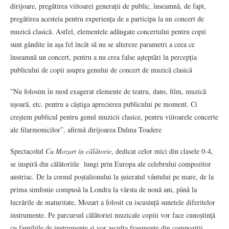
dirijoare, pregătirea viitoarei generații de public, înseamnă, de fapt,
pregătirea acesteia pentru experiența de a participa la un concert de
muzică clasică. Astfel, elementele adăugate concertului pentru copii
sunt gândite în așa fel încât să nu se altereze parametri a ceea ce
înseamnă un concert, pentru a nu crea false așteptări în percepția
publicului de copii asupra genului de concert de muzică clasică
”Nu folosim în mod exagerat elemente de teatru, dans, film, muzică
ușoară, etc. pentru a câștiga aprecierea publicului pe moment. Ci
creștem publicul pentru genul muzicii clasice, pentru viitoarele concerte
ale filarmonicilor”, afirmă dirijoarea Dalma Toadere
Spectacolul
Cu Mozart în călătorie
, dedicat celor mici din clasele 0-4,
se inspiră din călătoriile lungi prin Europa ale celebrului compozitor
austriac. De la cornul poștalionului la șuieratul vântului pe mare, de la
prima simfonie compusă la Londra la vârsta de nouă ani, până la
lucrările de maturitate, Mozart a folosit cu iscusință sunetele diferitelor
instrumente. Pe parcursul călătoriei muzicale copiii vor face cunoștință
cu familiile de instrumente și vor asculta fragmente din compoziții