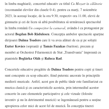
în limba maghiară), concertul educativ cu titlul
Cu Mozart în călătorie
(recomandat elevilor din clasele 0-4), pentru ca marți, 7 noiembrie
2023, în aceeași locație, de la ora 9:30, respectiv ora 11.00, elevii de
gimnaziu și cei de liceu să aibă posibilitatea să urmărească spectacolul
în limba română
Un compozitor la carnaval
, avându-l ca protagonist pe
Bogdan Bob Rădulescu
actorul
. Concepția ambelor spectacole aparține
Dalma Toadere
dirijoarei
care îi va avea alături de ea și pe soliștii
Eszter Kovács
Tamás Fazakas
(soprană) și
(bariton), precum și
membri ai Orchestrei Filarmonicii de Stat „Transilvania” împreună cu
Boglárka Oláh
Raluca Rad
pianistele
și
.
Dalma Toadere
Concertele educative pregătite de
pentru copii și tineri
sunt concepute cu scop educativ, fiind puternic ancorate în principiile
medierii muzicale. Astfel, acest gen de public tânăr este familiarizat cu
muzica clasică și cu caracteristicile acesteia, prin intermediul acestor
concerte în care elementele participative și cele vizuale (folosite
inventiv și nu în detrimentul muzicii) se îngemănează pentru a susține
apropierea celor mici de acest fel de muzică. În concepția tinerei