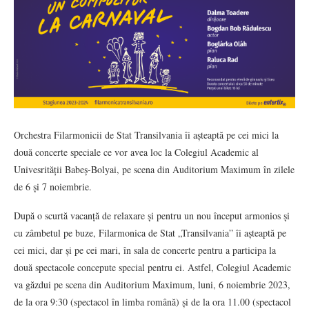
Orchestra Filarmonicii de Stat Transilvania îi așteaptă pe cei mici la
două concerte speciale ce vor avea loc la Colegiul Academic al
Univesrității Babeș-Bolyai, pe scena din Auditorium Maximum în zilele
de 6 și 7 noiembrie.
După o scurtă vacanță de relaxare și pentru un nou început armonios și
cu zâmbetul pe buze, Filarmonica de Stat „Transilvania” îi așteaptă pe
cei mici, dar și pe cei mari, în sala de concerte pentru a participa la
două spectacole concepute special pentru ei. Astfel, Colegiul Academic
va găzdui pe scena din Auditorium Maximum, luni, 6 noiembrie 2023,
de la ora 9:30 (spectacol în limba română) și de la ora 11.00 (spectacol