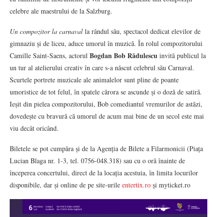
celebre ale maestrului de la Salzburg.
Un compozitor la carnaval
la rândul său, spectacol dedicat elevilor de
gimnaziu și de liceu, aduce umorul în muzică. În rolul compozitorului
Bogdan Bob Rădulescu
Camille Saint-Saens, actorul
invită publicul la
un tur al atelierului creativ în care s-a născut celebrul său Carnaval.
Scurtele portrete muzicale ale animalelor sunt pline de poante
umoristice de tot felul, în spatele cărora se ascunde și o doză de satiră.
Ieșit din pielea compozitorului, Bob comediantul vremurilor de astăzi,
dovedește cu bravură că umorul de acum mai bine de un secol este mai
viu decât oricând.
Biletele se pot cumpăra și de la Agenția de Bilete a Filarmonicii (Piața
Lucian Blaga nr. 1-3, tel. 0756-048.318) sau cu o oră înainte de
începerea concertului, direct de la locația acestuia, în limita locurilor
disponibile, dar și online de pe site-urile
entertix.ro
și myticket.ro