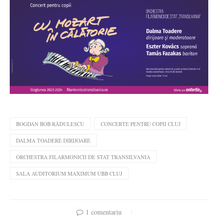
BOGDAN BOB RĂDULESCU
CONCERTE PENTRU COPII CLUJ
DALMA TOADERE DIRIJOARE
ORCHESTRA FILARMONICII DE STAT TRANSILVANIA
SALA AUDITORIUM MAXIMUM UBB CLUJ
1 comentariu