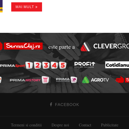
MAI MULT
este parte a
FACEBOOK
Termeni si conditii
Despre noi
Contact
Publicitate