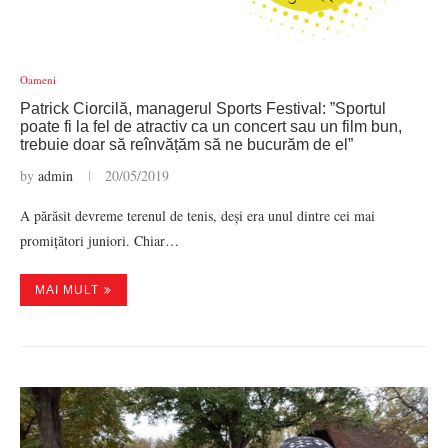
Oameni
Patrick Ciorcilă, managerul Sports Festival: ”Sportul
poate fi la fel de atractiv ca un concert sau un film bun,
trebuie doar să reînvățăm să ne bucurăm de el”
by
admin
20/05/2019
A părăsit devreme terenul de tenis, deși era unul dintre cei mai
promițători juniori. Chiar…
MAI MULT