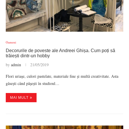
Oameni
Decorurile de poveste ale Andreei Ghișa. Cum poți să
trăiești dintr-un hobby
by
admin
21/05/2019
Flori uriașe, culori pastelate, materiale fine și multă creativitate. Asta
găsești când pășești în studioul…
MAI MULT