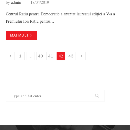
by
admin
18/04/2019
Centrul Rațiu pentru Democrație a anunțat laureatul ediției a V-a a
Premiului Ion Rațiu pentru…
MAI MULT
…
42
1
40
41
43