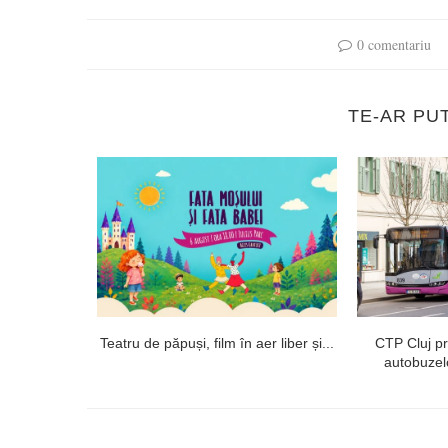
0 comentariu
TE-AR PU
onsai și
Teatru de păpuși, film în aer liber și...
CTP Cluj p
autobuzelo