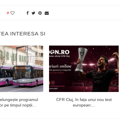
0
TEA INTERESA SI
relungește programul
CFR Cluj, în fața unui nou test
U
r pe timpul nopții...
european:...