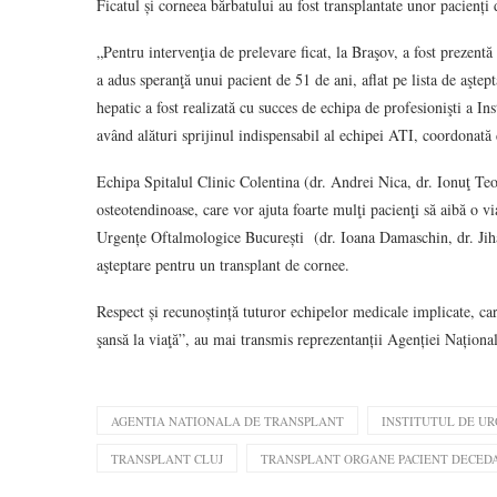
Ficatul și corneea bărbatului au fost transplantate unor pacienți 
„Pentru intervenţia de prelevare ficat, la Braşov, a fost prezent
a adus speranţă unui pacient de 51 de ani, aflat pe lista de aştep
hepatic a fost realizată cu succes de echipa de profesionişti a I
având alături sprijinul indispensabil al echipei ATI, coordonat
Echipa Spitalul Clinic Colentina (dr. Andrei Nica, dr. Ionuţ Teo
osteotendinoase, care vor ajuta foarte mulţi pacienţi să aibă o 
Urgențe Oftalmologice București (dr. Ioana Damaschin, dr. Jihane
aşteptare pentru un transplant de cornee.
Respect și recunoștință tuturor echipelor medicale implicate, car
şansă la viaţă”, au mai transmis reprezentanții Agenției Naționa
AGENTIA NATIONALA DE TRANSPLANT
INSTITUTUL DE UR
TRANSPLANT CLUJ
TRANSPLANT ORGANE PACIENT DECED