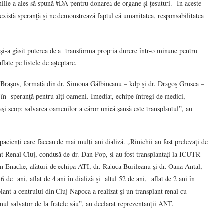
milie a ales să spună #DA pentru donarea de organe și țesuturi. În aceste
 există speranţă şi ne demonstrează faptul că umanitatea, responsabilitatea
 şi-a găsit puterea de a transforma propria durere într-o minune pentru
flate pe listele de aşteptare.
in Braşov, formată din dr. Simona Gălbineanu – kdp şi dr. Dragoş Grusea –
i în speranţă pentru alţi oameni. Imediat, echipe întregi de medici,
aşi scop: salvarea oamenilor a căror unică şansă este transplantul”, au
 pacienți care făceau de mai mulți ani dializă. „Rinichii au fost prelevaţi de
ant Renal Cluj, condusă de dr. Dan Pop, şi au fost transplantaţi la ICUTR
an Enache, alături de echipa ATI, dr. Raluca Burileanu și dr. Oana Antal,
6 de ani, aflat de 4 ani în dializă şi altul 52 de ani, aflat de 2 ani în
plant a centrului din Cluj Napoca a realizat și un transplant renal cu
nul salvator de la fratele său”, au declarat reprezentanții ANT.