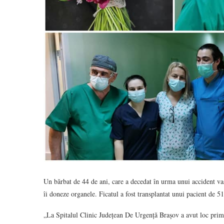
Un bărbat de 44 de ani, care a decedat în urma unui accident vascu
îi doneze organele. Ficatul a fost transplantat unui pacient de 51
„La Spitalul Clinic Județean De Urgență Brașov a avut loc prima