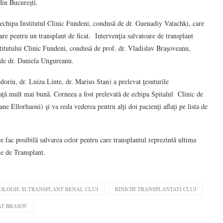
din București.
ă echipa Institutul Clinic Fundeni, condusă de dr. Guenadiy Vatachki, care
tare pentru un transplant de ficat. Intervenţia salvatoare de transplant
nstitutului Clinic Fundeni, condusă de prof. dr. Vladislav Braşoveanu,
ă de dr. Daniela Ungureanu.
doriu, dr. Luiza Linte, dr. Marius Stan) a prelevat ţesuturile
viaţă mult mai bună. Corneea a fost prelevată de echipa Spitalul Clinic de
 Ellorhaoui) şi va reda vederea pentru alţi doi pacienţi aflaţi pe lista de
e fac posibilă salvarea celor pentru care transplantul reprezintă ultima
le de Transplant.
OLOGIE SI TRANSPLANT RENAL CLUJ
RINICHI TRANSPLANTATI CLUJ
AT BRASOV