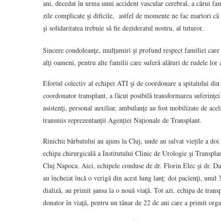
ani, decedat în urma unui accident vascular cerebral, a cărui fa
zile complicate şi dificile, astfel de momente ne fac martori că
şi solidaritatea trebuie să fie dezideratul nostru, al tuturor.
Sincere condoleanţe, mulţumiri şi profund respect familiei care
alţi oameni, pentru alte familii care suferă alături de rudele lor a
Efortul colectiv al echipei ATI şi de coordonare a spitalului d
coordonator transplant, a făcut posibilă transformarea suferinţe
asistenţi, personal auxiliar, ambulanţe au fost mobilizate de acel
transmis reprezentanții Agenției Naționale de Transplant.
Rinichii bărbatului au ajuns la Cluj, unde au salvat viețile a doi
echipa chirurgicală a Institutului Clinic de Urologie şi Transpl
Cluj Napoca. Aici, echipele conduse de dr. Florin Elec și dr. D
au încheiat încă o verigă din acest lung lanţ: doi pacienţi, unul 3
dializă, au primit şansa la o nouă viaţă. Tot azi, echipa de trans
donator în viață, pentru un tânar de 22 de ani care a primit orga