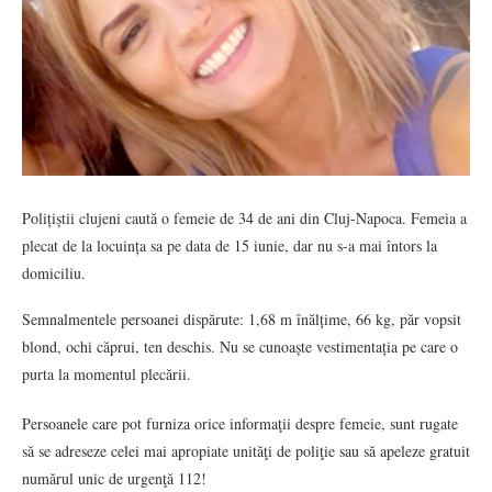
Polițiștii clujeni caută o femeie de 34 de ani din Cluj-Napoca. Femeia a
plecat de la locuința sa pe data de 15 iunie, dar nu s-a mai întors la
domiciliu.
Semnalmentele persoanei dispărute: 1,68 m înălțime, 66 kg, păr vopsit
blond, ochi căprui, ten deschis. Nu se cunoaște vestimentația pe care o
purta la momentul plecării.
Persoanele care pot furniza orice informaţii despre femeie, sunt rugate
să se adreseze celei mai apropiate unităţi de poliţie sau să apeleze gratuit
numărul unic de urgenţă 112!