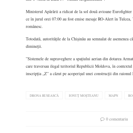
Ministerul Apărării a ridicat de la sol două avioane Eurofighter
ce în jurul orei 07:00 au fost emise mesaje RO-Alert în Tulcea, 
românesc.
Totodată, autoritățile de la Chișinău au semnalat de asemenea că
dimineții.
”Sistemele de supraveghere a spațiului aerian din dotarea Armat
care traversau ilegal teritoriul Republicii Moldova, în contextu
inscripția „Z” a căzut pe acoperișul unei construcții din raionul
DRONA RUSEASCĂ
IONUȚ MOȘTEANU
MAPN
RO
0 comentariu