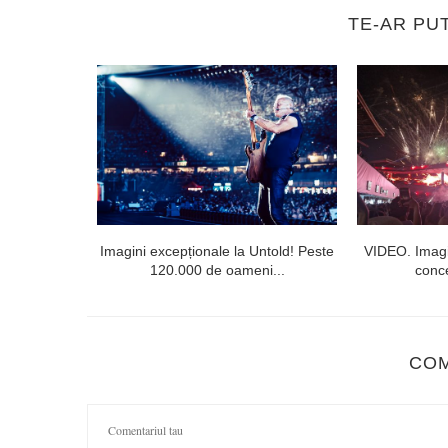
TE-AR PU
lorești. Linia
Imagini excepționale la Untold! Peste
VIDEO. Imagi
120.000 de oameni...
conce
CO