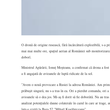
O dronă de origine rusească, fără încărcătură explozibilă, s-a pr
mai mai multe ore, spațiul aerian al României sub monitorizare
doborî.
Ministrul Apărării, Ionuț Moșteanu, a confirmat că drona a fost gă
a fi angajată de avioanele de luptă ridicate de la sol.
”Avem o nouă provocare a Rusiei la adresa României. Am primit i
prăbușit singură, nu s-a tras în ea. Ori a pierdut comanda, ori 
avioanele să o dea jos. Mi-aș fi dorit să fie doborâtă. Nu au tras
analizat potențialele daune colaterale în cazul în care ar trage, 
într-o vizită la Baza 57 ”Mihail Kogălniceanu”.