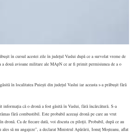
ăbușit în cursul acestei zile în județul Vaslui după ce a survolat vreme de
a a două avioane militare ale MApN ce ar fi primit permisiunea de a o
sită în localitatea Puiești din județul Vaslui iar aceasta s-a prăbușit fără
nformația că o dronă a fost găsită în Vaslui, fără încărcătură. S-a
a rămas fără combustibil. Este probabil aceeași dronă pe care au vrut
 în dronă. Ca de fiecare dată, voi discuta cu piloții. Probabil, după ce au
au ales să nu angajeze”, a declarat Ministrul Apărării, Ionuț Moșteanu, aflat