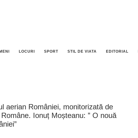
MENI
LOCURI
SPORT
STIL DE VIATA
EDITORIAL
ul aerian României, monitorizată de
i Române. Ionuț Moșteanu: ” O nouă
niei”