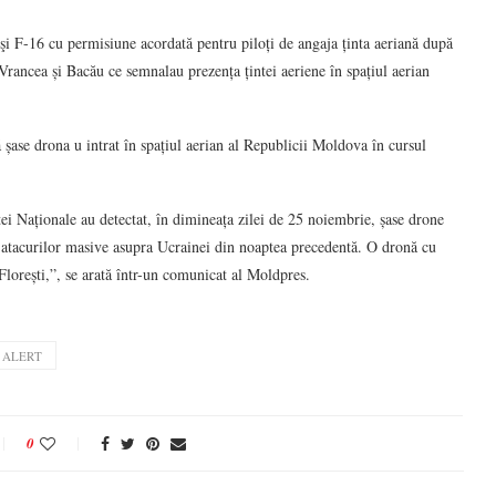
 şi F-16 cu permisiune acordată pentru piloți de angaja ținta aeriană după
Vrancea și Bacău ce semnalau prezența țintei aeriene în spațiul aerian
 șase drona u intrat în spațiul aerian al Republicii Moldova în cursul
ei Naționale au detectat, în dimineața zilei de 25 noiembrie, șase drone
l atacurilor masive asupra Ucrainei din noaptea precedentă. O dronă cu
 Florești,”, se arată într-un comunicat al Moldpres.
 ALERT
0