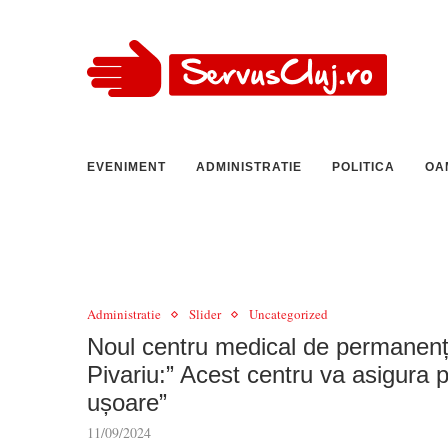
EVENIMENT
ADMINISTRATIE
POLITICA
OA
Administratie
Slider
Uncategorized
Noul centru medical de permanență
Pivariu:” Acest centru va asigura 
ușoare”
11/09/2024