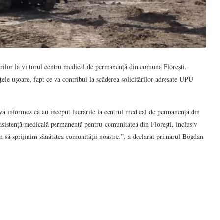
ărilor la viitorul centru medical de permanență din comuna Florești.
nțele ușoare, fapt ce va contribui la scăderea solicitărilor adresate UPU
vă informez că au început lucrările la centrul medical de permanență din
 asistență medicală permanentă pentru comunitatea din Florești, inclusiv
m să sprijinim sănătatea comunității noastre.”, a declarat primarul Bogdan