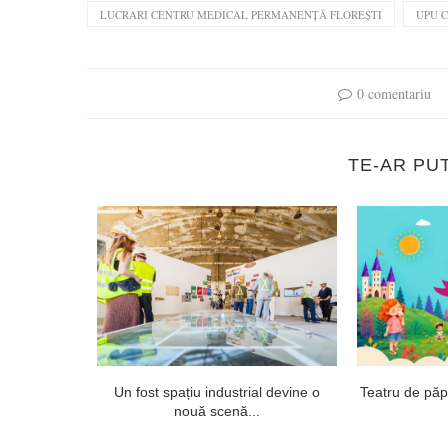
LUCRARI CENTRU MEDICAL PERMANENȚĂ FLOREȘTI
UPU C
0 comentariu
TE-AR PU
onsai și
Un fost spațiu industrial devine o
Teatru de păpuș
nouă scenă...