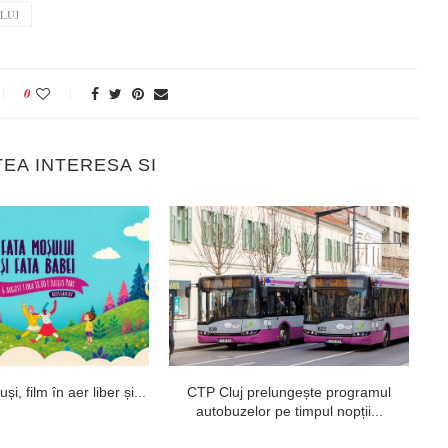
LUJ
0
TEA INTERESA SI
i, film în aer liber și...
CTP Cluj prelungește programul
U
autobuzelor pe timpul nopții...