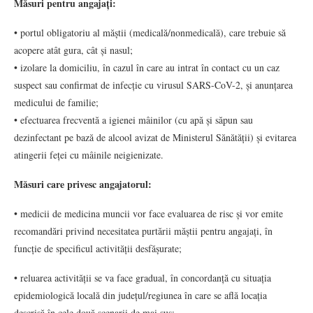
Măsuri pentru angajați:
• portul obligatoriu al măștii (medicală/nonmedicală), care trebuie să
acopere atât gura, cât și nasul;
• izolare la domiciliu, în cazul în care au intrat în contact cu un caz
suspect sau confirmat de infecție cu virusul SARS-CoV-2, și anunțarea
medicului de familie;
• efectuarea frecventă a igienei mâinilor (cu apă și săpun sau
dezinfectant pe bază de alcool avizat de Ministerul Sănătății) și evitarea
atingerii feței cu mâinile neigienizate.
Măsuri care privesc angajatorul:
• medicii de medicina muncii vor face evaluarea de risc și vor emite
recomandări privind necesitatea purtării măștii pentru angajați, în
funcție de specificul activității desfășurate;
• reluarea activității se va face gradual, în concordanță cu situația
epidemiologică locală din județul/regiunea în care se află locația
descrisă în cele două scenarii de mai sus;