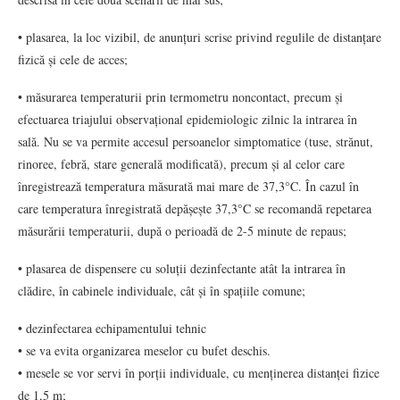
• plasarea, la loc vizibil, de anunțuri scrise privind regulile de distanțare
fizică și cele de acces;
• măsurarea temperaturii prin termometru noncontact, precum și
efectuarea triajului observațional epidemiologic zilnic la intrarea în
sală. Nu se va permite accesul persoanelor simptomatice (tuse, strănut,
rinoree, febră, stare generală modificată), precum și al celor care
înregistrează temperatura măsurată mai mare de 37,3°C. În cazul în
care temperatura înregistrată depășește 37,3°C se recomandă repetarea
măsurării temperaturii, după o perioadă de 2-5 minute de repaus;
• plasarea de dispensere cu soluții dezinfectante atât la intrarea în
clădire, în cabinele individuale, cât și în spațiile comune;
• dezinfectarea echipamentului tehnic
• se va evita organizarea meselor cu bufet deschis.
• mesele se vor servi în porții individuale, cu menținerea distanței fizice
de 1,5 m;