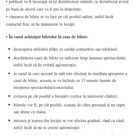
• publicul va fi încurajat să își dezinfecteze mâinile cu dezinfectat avizat
pe bază de alcool care va fi pus la dispoziție;
• vânzarea de bilete se va face pe cât posibil online, astfel încât
contactul fizic să fie minimizat în locații.
• În cazul achiziției biletelor la casa de bilete:
încurajarea utilizării plății cu cardul contactless sau telefonul;
deschiderea casei de bilete cu suficient timp înaintea spectacolului,
astfel încât să fie evitată aglomerația;
în cazul în care accesul în sală este efectuat în imediata apropiere a
casei de bilete, aceasta se va închide cu 15 minute înainte de
începerea spectacolului/concertului;
evitarea pe cât posibil a formării cozilor în interiorul clădirii;
biletele vor fi, pe cât posibil, scanate de către personal și nu rupte
sau atinse cu mâna;
intrarea și ieșirea din locație se vor efectua gradual, rând cu rând,
astfel încât să nu se creeze aglomerație: