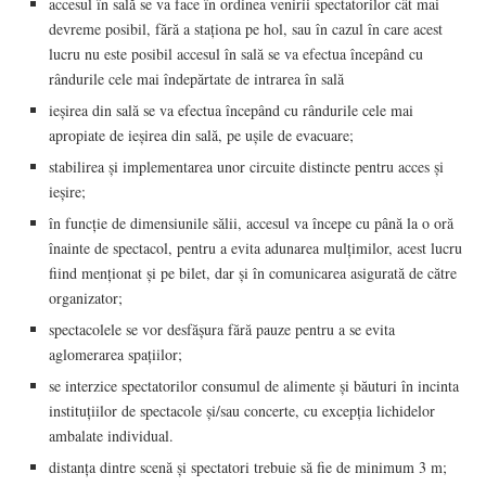
accesul în sală se va face în ordinea venirii spectatorilor cât mai
devreme posibil, fără a staționa pe hol, sau în cazul în care acest
lucru nu este posibil accesul în sală se va efectua începând cu
rândurile cele mai îndepărtate de intrarea în sală
ieșirea din sală se va efectua începând cu rândurile cele mai
apropiate de ieșirea din sală, pe ușile de evacuare;
stabilirea și implementarea unor circuite distincte pentru acces și
ieșire;
în funcție de dimensiunile sălii, accesul va începe cu până la o oră
înainte de spectacol, pentru a evita adunarea mulțimilor, acest lucru
fiind menționat și pe bilet, dar și în comunicarea asigurată de către
organizator;
spectacolele se vor desfășura fără pauze pentru a se evita
aglomerarea spațiilor;
se interzice spectatorilor consumul de alimente și băuturi în incinta
instituțiilor de spectacole și/sau concerte, cu excepția lichidelor
ambalate individual.
distanța dintre scenă și spectatori trebuie să fie de minimum 3 m;