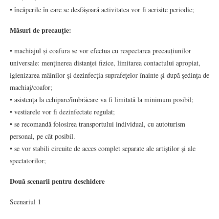
• încăperile în care se desfășoară activitatea vor fi aerisite periodic;
Măsuri de precauție:
• machiajul și coafura se vor efectua cu respectarea precauțiunilor
universale: menținerea distanței fizice, limitarea contactului apropiat,
igienizarea mâinilor și dezinfecția suprafețelor înainte și după ședința de
machiaj/coafor;
• asistența la echipare/îmbrăcare va fi limitată la minimum posibil;
• vestiarele vor fi dezinfectate regulat;
• se recomandă folosirea transportului individual, cu autoturism
personal, pe cât posibil.
• se vor stabili circuite de acces complet separate ale artiștilor și ale
spectatorilor;
Două scenarii pentru deschidere
Scenariul 1