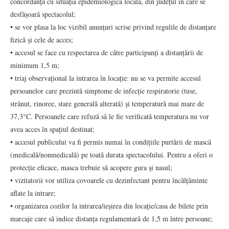
concordanță cu situația epidemiologică locală, din județul în care se
desfășoară spectacolul;
• se vor plasa la loc vizibil anunțuri scrise privind regulile de distanțare
fizică și cele de acces;
• accesul se face cu respectarea de către participanți a distanțării de
minimum 1,5 m;
• triaj observațional la intrarea în locație: nu se va permite accesul
persoanelor care prezintă simptome de infecție respiratorie (tuse,
strănut, rinoree, stare generală alterată) și temperatură mai mare de
37,3°C. Persoanele care refuză să le fie verificată temperatura nu vor
avea acces în spațiul destinat;
• accesul publicului va fi permis numai în condițiile purtării de mască
(medicală/nonmedicală) pe toată durata spectacolului. Pentru a oferi o
protecție eficace, masca trebuie să acopere gura și nasul;
• vizitatorii vor utiliza covoarele cu dezinfectant pentru încălțăminte
aflate la intrare;
• organizarea cozilor la intrarea/ieșirea din locație/casa de bilete prin
marcaje care să indice distanța regulamentară de 1,5 m între persoane;