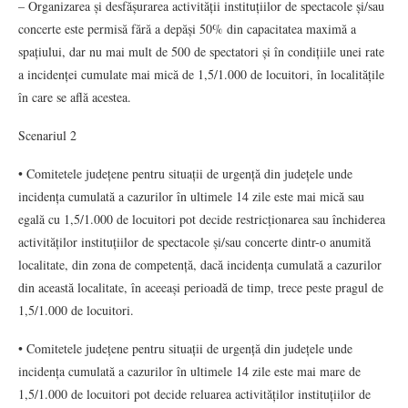
– Organizarea și desfășurarea activității instituțiilor de spectacole și/sau
concerte este permisă fără a depăși 50% din capacitatea maximă a
spațiului, dar nu mai mult de 500 de spectatori și în condițiile unei rate
a incidenței cumulate mai mică de 1,5/1.000 de locuitori, în localitățile
în care se află acestea.
Scenariul 2
• Comitetele județene pentru situații de urgență din județele unde
incidența cumulată a cazurilor în ultimele 14 zile este mai mică sau
egală cu 1,5/1.000 de locuitori pot decide restricționarea sau închiderea
activităților instituțiilor de spectacole și/sau concerte dintr-o anumită
localitate, din zona de competență, dacă incidența cumulată a cazurilor
din această localitate, în aceeași perioadă de timp, trece peste pragul de
1,5/1.000 de locuitori.
• Comitetele județene pentru situații de urgență din județele unde
incidența cumulată a cazurilor în ultimele 14 zile este mai mare de
1,5/1.000 de locuitori pot decide reluarea activităților instituțiilor de