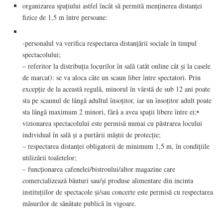
organizarea spațiului astfel încât să permită menținerea distanței
fizice de 1,5 m între persoane:
-personalul va verifica respectarea distanțării sociale în timpul
spectacolului;
– referitor la distribuția locurilor în sală (atât online cât și la casele
de marcat): se va aloca câte un scaun liber între spectatori. Prin
excepție de la această regulă, minorul în vârstă de sub 12 ani poate
sta pe scaunul de lângă adultul însoțitor, iar un însoțitor adult poate
sta lângă maximum 2 minori, fără a avea spații libere între ei;•
vizionarea spectacolului este permisă numai cu păstrarea locului
individual în sală și a purtării măștii de protecție;
– respectarea distanței obligatorii de minimum 1,5 m, în condițiile
utilizării toaletelor;
– funcționarea cafenelei/bistroului/altor magazine care
comercializează băuturi sau/și produse alimentare din incinta
instituțiilor de spectacole și/sau concerte este permisă cu respectarea
măsurilor de sănătate publică în vigoare.