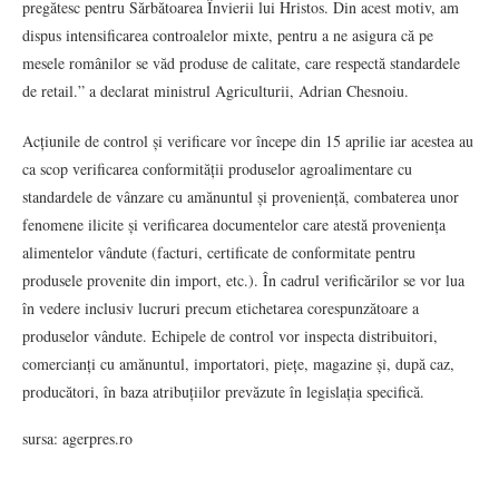
pregătesc pentru Sărbătoarea Învierii lui Hristos. Din acest motiv, am
dispus intensificarea controalelor mixte, pentru a ne asigura că pe
mesele românilor se văd produse de calitate, care respectă standardele
de retail.” a declarat ministrul Agriculturii, Adrian Chesnoiu.
Acțiunile de control și verificare vor începe din 15 aprilie iar acestea au
ca scop verificarea conformității produselor agroalimentare cu
standardele de vânzare cu amănuntul și proveniență, combaterea unor
fenomene ilicite și verificarea documentelor care atestă proveniența
alimentelor vândute (facturi, certificate de conformitate pentru
produsele provenite din import, etc.). În cadrul verificărilor se vor lua
în vedere inclusiv lucruri precum etichetarea corespunzătoare a
produselor vândute. Echipele de control vor inspecta distribuitori,
comercianți cu amănuntul, importatori, piețe, magazine și, după caz,
producători, în baza atribuțiilor prevăzute în legislația specifică.
sursa: agerpres.ro