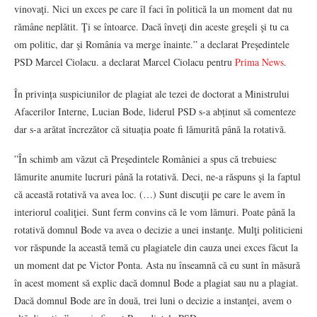
vinovaţi. Nici un exces pe care îl faci în politică la un moment dat nu
rămâne neplătit. Ţi se întoarce. Dacă înveţi din aceste greşeli şi tu ca
om politic, dar şi România va merge înainte.” a declarat Președintele
PSD Marcel Ciolacu. a declarat Marcel Ciolacu pentru
Prima News
.
În privința suspiciunilor de plagiat ale tezei de doctorat a Ministrului
Afacerilor Interne, Lucian Bode, liderul PSD s-a abținut să comenteze
dar s-a arătat încrezător că situația poate fi lămurită până la rotativă.
”În schimb am văzut că Preşedintele României a spus că trebuiesc
lămurite anumite lucruri până la rotativă. Deci, ne-a răspuns şi la faptul
că această rotativă va avea loc. (…) Sunt discuţii pe care le avem în
interiorul coaliţiei. Sunt ferm convins că le vom lămuri. Poate până la
rotativă domnul Bode va avea o decizie a unei instanţe. Mulţi politicieni
vor răspunde la această temă cu plagiatele din cauza unei exces făcut la
un moment dat pe Victor Ponta. Asta nu înseamnă că eu sunt în măsură
în acest moment să explic dacă domnul Bode a plagiat sau nu a plagiat.
Dacă domnul Bode are în două, trei luni o decizie a instanţei, avem o