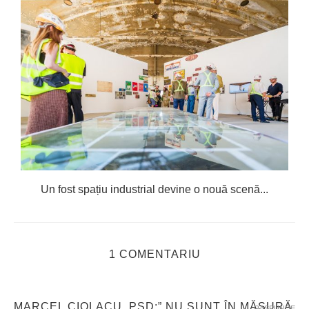
Un fost spațiu industrial devine o nouă scenă...
1 COMENTARIU
MARCEL CIOLACU, PSD:” NU SUNT ÎN MĂSURĂ
RASPUNDE