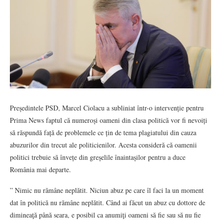
Președintele PSD, Marcel Ciolacu a subliniat într-o intervenție pentru
Prima News faptul că numeroși oameni din clasa politică vor fi nevoiți
să răspundă față de problemele ce țin de tema plagiatului din cauza
abuzurilor din trecut ale politicienilor. Acesta consideră că oamenii
politici trebuie să învețe din greșelile înaintașilor pentru a duce
România mai departe.
” Nimic nu rămâne neplătit. Niciun abuz pe care îl faci la un moment
dat în politică nu rămâne neplătit. Când ai făcut un abuz cu dottore de
dimineaţă până seara, e posibil ca anumiţi oameni să fie sau să nu fie