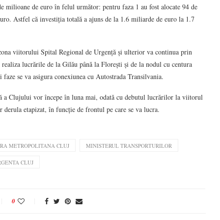
de milioane de euro în felul următor: pentru faza 1 au fost alocate 94 de
ro. Astfel că investiția totală a ajuns de la 1.6 miliarde de euro la 1.7
zona viitorului Spital Regional de Urgență și ulterior va continua prin
realiza lucrările de la Gilău până la Florești și de la nodul cu centura
i faze se va asigura conexiunea cu Autostrada Transilvania.
 a Clujului vor începe în luna mai, odată cu debutul lucrărilor la viitorul
derula etapizat, în funcție de frontul pe care se va lucra.
URA METROPOLITANA CLUJ
MINISTERUL TRANSPORTURILOR
RGENTA CLUJ
0