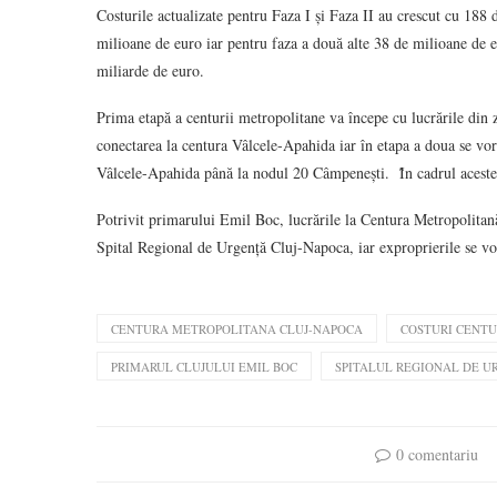
Costurile actualizate pentru Faza I și Faza II au crescut cu 188 
milioane de euro iar pentru faza a două alte 38 de milioane de eu
miliarde de euro.
Prima etapă a centurii metropolitane va începe cu lucrările din 
conectarea la centura Vâlcele-Apahida iar în etapa a doua se vor 
Vâlcele-Apahida până la nodul 20 Câmpenești. Ȋn cadrul aceste
Potrivit primarului Emil Boc, lucrările la Centura Metropolitană
Spital Regional de Urgență Cluj-Napoca, iar exproprierile se vor 
CENTURA METROPOLITANA CLUJ-NAPOCA
COSTURI CENT
PRIMARUL CLUJULUI EMIL BOC
SPITALUL REGIONAL DE U
0 comentariu