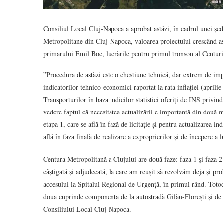
Consiliul Local Cluj-Napoca a aprobat astăzi, în cadrul unei ședi
Metropolitane din Cluj-Napoca, valoarea proiectului crescând as
primarului Emil Boc, lucrările pentru primul tronson al Centur
”Procedura de astăzi este o chestiune tehnică, dar extrem de imp
indicatorilor tehnico-economici raportat la rata inflației (april
Transporturilor în baza indicilor statistici oferiți de INS privin
vedere faptul că necesitatea actualizării e importantă din două m
etapa 1, care se află în fază de licitație și pentru actualizarea in
află în faza finală de realizare a exproprierilor și de începere a 
Centura Metropolitană a Clujului are două faze: faza 1 și faza 2.
câștigată și adjudecată, la care am reușit să rezolvăm deja și pro
accesului la Spitalul Regional de Urgență, în primul rând. Totod
doua cuprinde componenta de la autostradă Gilău-Florești și de l
Consiliului Local Cluj-Napoca.