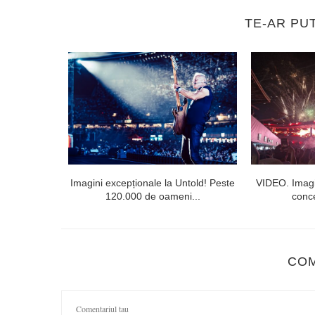
TE-AR PU
lorești. Linia
Imagini excepționale la Untold! Peste
VIDEO. Imagi
120.000 de oameni...
conce
CO