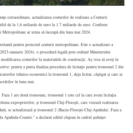
nțe extraordinare, actualizarea costurilor de realizare a Centurii
tfel de la 1,6 miliarde de euro la 1.7 miliarde de euro. Conform
ii Metropolitane ar urma să înceapă din luna mai 2024.
ortantă pentru proiectul centurii metropolitane. Este o actualizare a
ie 2023-ianuarie 2024), o procedură legală prin ordinul Ministerului
d modificarea costurilor la materialele de construcții. Aș vrea să aveți în
otive: pentru a putea finaliza procedura de licitație pentru tronsonul 2 din
dicatorilor tehnico-economici la tronsonul 1, deja licitat, câștigat și care se
lucrărilor în luna mai.
 Faza 1 are două tronsoane, tronsonul 1 este cel la care avem licitația
blema exproprierilor, și tronsonul Cluj-Florești, care vizează realizarea
ată, se actualizează și tronsonul 2 (Baciu-Florești-Cluj-Apahida). Faza a
a Apahida-Coastei.” a declarat edilul clujean în cadrul ședinței