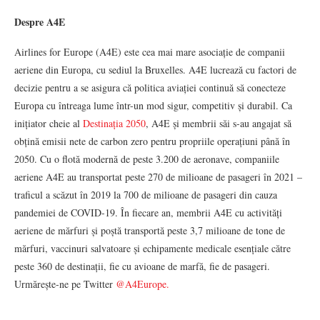
Despre A4E
Airlines for Europe (A4E) este cea mai mare asociație de companii
aeriene din Europa, cu sediul la Bruxelles. A4E lucrează cu factori de
decizie pentru a se asigura că politica aviației continuă să conecteze
Europa cu întreaga lume într-un mod sigur, competitiv și durabil. Ca
inițiator cheie al
Destinația 2050
, A4E și membrii săi s-au angajat să
obțină emisii nete de carbon zero pentru propriile operațiuni până în
2050. Cu o flotă modernă de peste 3.200 de aeronave, companiile
aeriene A4E au transportat peste 270 de milioane de pasageri în 2021 –
traficul a scăzut în 2019 la 700 de milioane de pasageri din cauza
pandemiei de COVID-19. În fiecare an, membrii A4E cu activități
aeriene de mărfuri și poștă transportă peste 3,7 milioane de tone de
mărfuri, vaccinuri salvatoare și echipamente medicale esențiale către
peste 360 de destinații, fie cu avioane de marfă, fie de pasageri.
Urmărește-ne pe Twitter
@A4Europe.