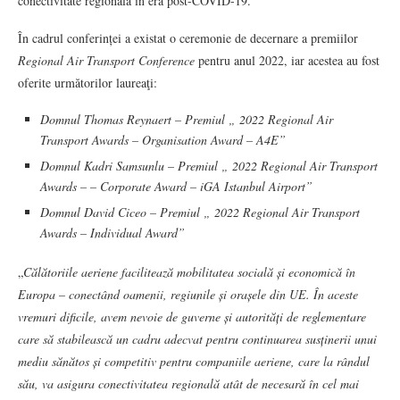
conectivitate regională în era post-COVID-19.
În cadrul conferinței a existat o ceremonie de decernare a premiilor
Regional Air Transport Conference
pentru anul 2022, iar acestea au fost
oferite următorilor laureaţi:
Domnul Thomas Reynaert – Premiul „ 2022 Regional Air
Transport Awards –
Organisation Award – A4E
”
Domnul Kadri Samsunlu – Premiul „ 2022 Regional Air Transport
Awards –
– Corporate Award – iGA Istanbul Airport
”
Domnul David Ciceo – Premiul „
2022 Regional Air Transport
Awards – Individual Award”
„
Călătoriile aeriene facilitează mobilitatea socială și economică în
Europa – conectând oamenii, regiunile și orașele din UE. În aceste
vremuri dificile, avem nevoie de guverne și autorități de reglementare
care să stabilească un cadru adecvat pentru continuarea susținerii unui
mediu sănătos și competitiv pentru companiile aeriene, care la rândul
său, va asigura conectivitatea regională atât de necesară în cel mai