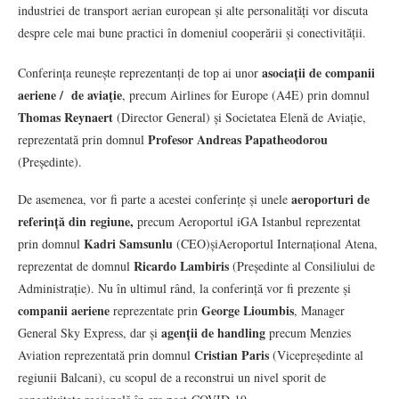
industriei de transport aerian european și alte personalități vor discuta
despre cele mai bune practici în domeniul cooperării și conectivității.
asociații de companii
Conferința reunește reprezentanți de top ai unor
aeriene / de aviaţie
, precum Airlines for Europe (A4E) prin domnul
Thomas Reynaert
(Director General) și Societatea Elenă de Aviație,
Profesor Andreas Papatheodorou
reprezentată prin domnul
(Președinte).
aeroporturi de
De asemenea, vor fi parte a acestei conferințe și unele
referință din regiune,
precum Aeroportul iGA Istanbul reprezentat
Kadri Samsunlu
prin domnul
(CEO)șiAeroportul Internațional Atena,
Ricardo Lambiris
reprezentat de domnul
(Președinte al Consiliului de
Administrație). Nu în ultimul rând, la conferință vor fi prezente și
companii aeriene
George Lioumbis
reprezentate prin
, Manager
agenții de handling
General Sky Express, dar și
precum Menzies
Cristian Paris
Aviation reprezentată prin domnul
(Vicepreședinte al
regiunii Balcani), cu scopul de a reconstrui un nivel sporit de