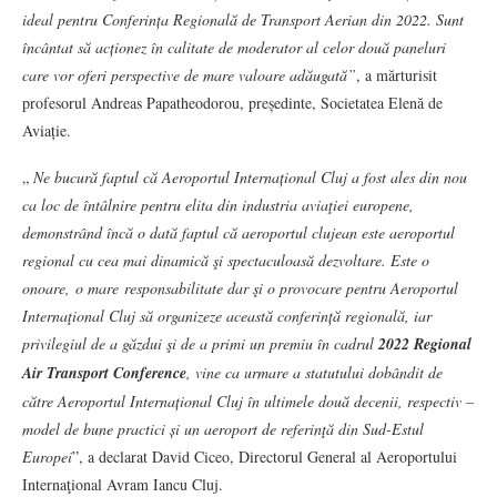
ideal pentru Conferința Regională de Transport Aerian din 2022. Sunt
încântat să acționez în calitate de moderator al celor două paneluri
care vor oferi perspective de mare valoare adăugată”
, a mărturisit
profesorul Andreas Papatheodorou, președinte, Societatea Elenă de
Aviație.
„
Ne bucură faptul că Aeroportul Internațional Cluj a fost ales din nou
ca loc de întâlnire pentru elita din industria aviaţiei europene,
demonstrând încă o dată faptul că aeroportul clujean este aeroportul
regional cu cea mai dinamică şi spectaculoasă dezvoltare. Este o
onoare, o mare
responsabilitate dar şi o provocare pentru Aeroportul
Internaţional Cluj să organizeze această conferință regională, iar
privilegiul de a găzdui şi de a primi un premiu în cadrul
2022 Regional
Air Transport Conference
, vine ca urmare a statutului dobândit de
către Aeroportul Internațional Cluj în ultimele două decenii, respectiv –
model de bune practici și un aeroport de referinţă din Sud-Estul
Europei
”, a declarat David Ciceo, Directorul General al Aeroportului
Internaţional Avram Iancu Cluj.