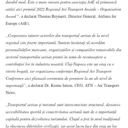
durabil mod. Este o mare onoare pentru asociaţia A4E să primească
astăzi aici premiul 2022 Regional Air Transport Awards – Organisation
Award
”, a declarat Thomas Reynaert, Director General, Airlines for
Europe (A4E).
„Cooperarea tuturor actorilor din transportul aerian de la nivel
regional este foarte importantă. Suntem încântați să acordăm
personalităților marcante, organizațiilor și companiilor remarcabile din
sectorul transportului aerian premii în semn de recunoaștere a
contribuției lor în industria noastră. Cluj-Napoca este un oraș cu o
istorie bogată, iar organizarea conferinței Regional Air Transport
Conference aici plasează ceremonia de premiere la un alt nivel de
importanță”
, a declarat Dr. Kostas Iatrou, CEO, ATN – Air Transport
News.
„Transportul aerian și turismul sunt interconectate structural, deoarece
accesibilitatea sporită și conectivitatea aeriană sunt de o importanță
capitală pentru dezvoltarea turismului. Clujul a fost în mod tradițional
la răscrucea diferitelor civilizații, iar acest lucru face din oraș un loc