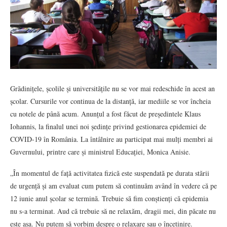
Grădinițele, școlile și universitățile nu se vor mai redeschide în acest an
școlar. Cursurile vor continua de la distanță, iar mediile se vor încheia
cu notele de până acum. Anunțul a fost făcut de președintele Klaus
Iohannis, la finalul unei noi ședințe privind gestionarea epidemiei de
COVID-19 în România. La întâlnire au participat mai mulți membri ai
Guvernului, printre care și ministrul Educației, Monica Anisie.
„În momentul de față activitatea fizică este suspendată pe durata stării
de urgență și am evaluat cum putem să continuăm având în vedere că pe
12 iunie anul școlar se termină. Trebuie să fim conștienți că epidemia
nu s-a terminat. Aud că trebuie să ne relaxăm, dragii mei, din păcate nu
este așa. Nu putem să vorbim despre o relaxare sau o încetinire.