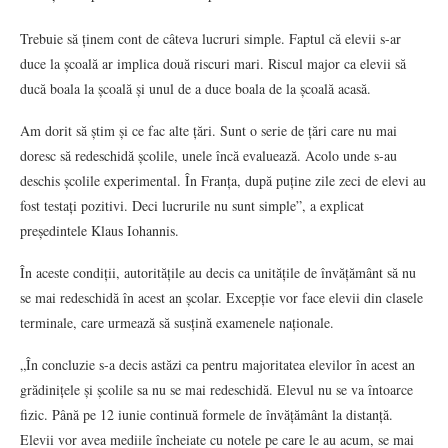
Trebuie să ținem cont de câteva lucruri simple. Faptul că elevii s-ar
duce la școală ar implica două riscuri mari. Riscul major ca elevii să
ducă boala la școală și unul de a duce boala de la școală acasă.
Am dorit să știm și ce fac alte țări. Sunt o serie de țări care nu mai
doresc să redeschidă școlile, unele încă evaluează. Acolo unde s-au
deschis școlile experimental. În Franța, după puține zile zeci de elevi au
fost testați pozitivi. Deci lucrurile nu sunt simple”, a explicat
președintele Klaus Iohannis.
În aceste condiții, autoritățile au decis ca unitățile de învățământ să nu
se mai redeschidă în acest an școlar. Excepție vor face elevii din clasele
terminale, care urmează să susțină examenele naționale.
„În concluzie s-a decis astăzi ca pentru majoritatea elevilor în acest an
grădinițele și școlile sa nu se mai redeschidă. Elevul nu se va întoarce
fizic. Până pe 12 iunie continuă formele de învățământ la distanță.
Elevii vor avea mediile încheiate cu notele pe care le au acum, se mai