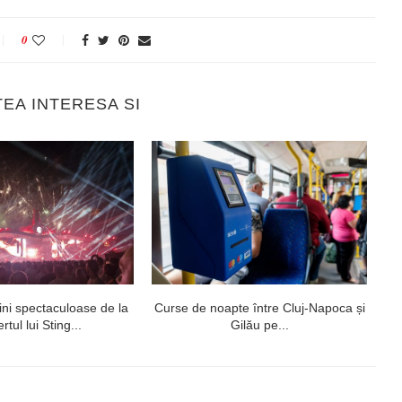
0
TEA INTERESA SI
ni spectaculoase de la
Curse de noapte între Cluj-Napoca și
V
rtul lui Sting...
Gilău pe...