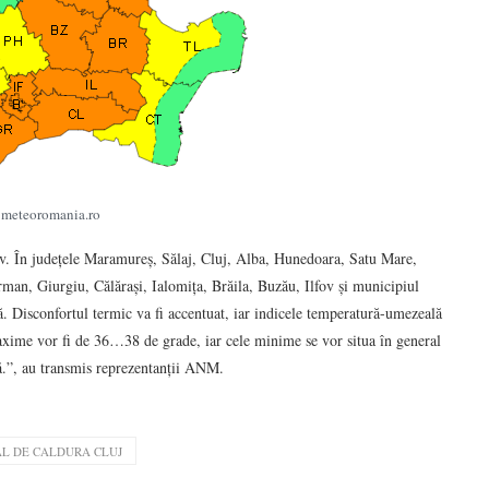
: meteoromania.ro
tiv. În județele Maramureș, Sălaj, Cluj, Alba, Hunedoara, Satu Mare,
man, Giurgiu, Călărași, Ialomița, Brăila, Buzău, Ilfov și municipiul
lă. Disconfortul termic va fi accentuat, iar indicele temperatură-umezeală
axime vor fi de 36…38 de grade, iar cele minime se vor situa în general
lă.”, au transmis reprezentanții ANM.
AL DE CALDURA CLUJ