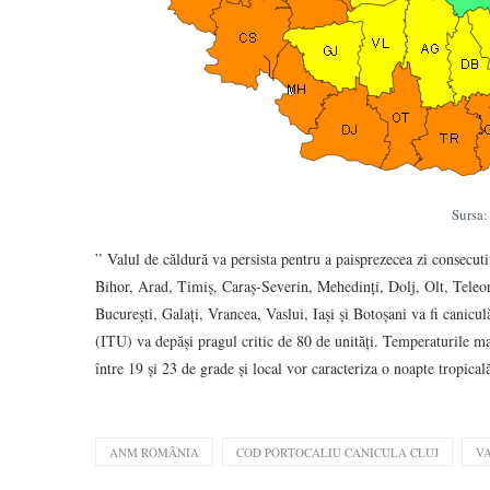
Sursa
” Valul de căldură va persista pentru a paisprezecea zi consecu
Bihor, Arad, Timiș, Caraș-Severin, Mehedinți, Dolj, Olt, Teleor
București, Galați, Vrancea, Vaslui, Iași și Botoșani va fi canicu
(ITU) va depăși pragul critic de 80 de unități. Temperaturile m
între 19 și 23 de grade și local vor caracteriza o noapte tropica
ANM ROMÂNIA
COD PORTOCALIU CANICULA CLUJ
V