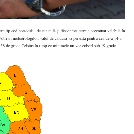
re tip cod portocaliu de caniculă și disconfort termic accentuat valabilă în
 Potrivit meteorologilor, valul de căldură va persista pentru cea de-a 14-a
i 38 de grade Celsius în timp ce minimele nu vor coborî sub 19 grade