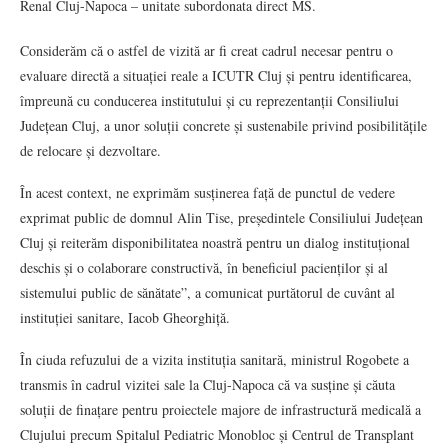
Renal Cluj-Napoca – unitate subordonata direct MS.
Considerăm că o astfel de vizită ar fi creat cadrul necesar pentru o
evaluare directă a situației reale a ICUTR Cluj și pentru identificarea,
împreună cu conducerea institutului și cu reprezentanții Consiliului
Județean Cluj, a unor soluții concrete și sustenabile privind posibilitățile
de relocare și dezvoltare.
În acest context, ne exprimăm susținerea față de punctul de vedere
exprimat public de domnul Alin Tise, președintele Consiliului Județean
Cluj și reiterăm disponibilitatea noastră pentru un dialog instituțional
deschis și o colaborare constructivă, în beneficiul pacienților și al
sistemului public de sănătate”, a comunicat purtătorul de cuvânt al
instituției sanitare, Iacob Gheorghiță.
În ciuda refuzului de a vizita instituția sanitară, ministrul Rogobete a
transmis în cadrul vizitei sale la Cluj-Napoca că va susține și căuta
soluții de finațare pentru proiectele majore de infrastructură medicală a
Clujului precum Spitalul Pediatric Monobloc și Centrul de Transplant