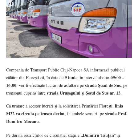
Compania de Transport Public Cluj-Napoca SA informează publicul
9 iunie
09:00 –
călător din Florești că, în data de
, în intervalul orar
16:00
strada Șesul de Sus
, vor fi efectuate lucrări de asfaltare pe
, pe
strada Urușagului
Șesul de Sus nr. 13
tronsonul cuprins între
și
.
linia
Ca urmare a acestor lucrări și la solicitarea Primăriei Florești,
M22 va circula pe traseu deviat
strada Prof.
, în ambele sensuri, pe
Dumitru Mocanu
.
„Dumitru Tăuțan”
Pe durata restricțiilor de circulație, stațiile
și