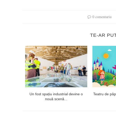
0 comentariu
TE-AR PU
 proiectul
Un fost spațiu industrial devine o
Teatru de păpuș
ept...
nouă scenă...