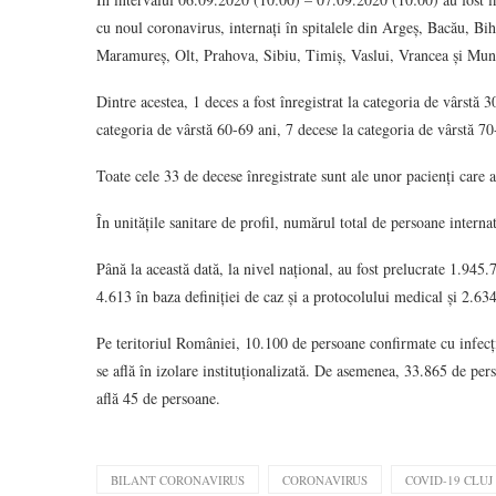
cu noul coronavirus, internați în spitalele din Argeș, Bacău, Bi
Maramureș, Olt, Prahova, Sibiu, Timiș, Vaslui, Vrancea și Muni
Dintre acestea, 1 deces a fost înregistrat la categoria de vârstă 
categoria de vârstă 60-69 ani, 7 decese la categoria de vârstă 70
Toate cele 33 de decese înregistrate sunt ale unor pacienți care 
În unitățile sanitare de profil, numărul total de persoane inter
Până la această dată, la nivel național, au fost prelucrate 1.945.
4.613 în baza definiției de caz și a protocolului medical și 2.634
Pe teritoriul României, 10.100 de persoane confirmate cu infecți
se află în izolare instituționalizată. De asemenea, 33.865 de perso
află 45 de persoane.
BILANT CORONAVIRUS
CORONAVIRUS
COVID-19 CLUJ