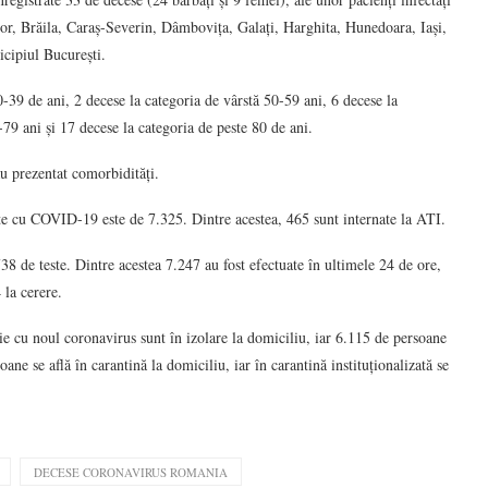
hor, Brăila, Caraș-Severin, Dâmbovița, Galați, Harghita, Hunedoara, Iași,
cipiul București.
30-39 de ani, 2 decese la categoria de vârstă 50-59 ani, 6 decese la
-79 ani și 17 decese la categoria de peste 80 de ani.
au prezentat comorbidități.
nate cu COVID-19 este de 7.325. Dintre acestea, 465 sunt internate la ATI.
738 de teste. Dintre acestea 7.247 au fost efectuate în ultimele 24 de ore,
 la cerere.
e cu noul coronavirus sunt în izolare la domiciliu, iar 6.115 de persoane
ane se află în carantină la domiciliu, iar în carantină instituționalizată se
DECESE CORONAVIRUS ROMANIA