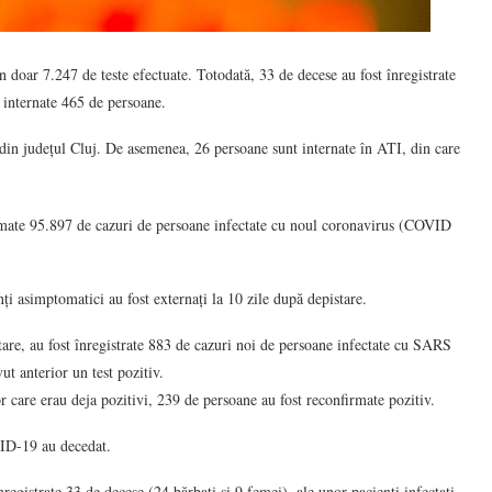
doar 7.247 de teste efectuate. Totodată, 33 de decese au fost înregistrate
t internate 465 de persoane.
din județul Cluj. De asemenea, 26 persoane sunt internate în ATI, din care
irmate 95.897 de cazuri de persoane infectate cu noul coronavirus (COVID
nți asimptomatici au fost externați la 10 zile după depistare.
rtare, au fost înregistrate 883 de cazuri noi de persoane infectate cu SARS
t anterior un test pozitiv.
or care erau deja pozitivi, 239 de persoane au fost reconfirmate pozitiv.
VID-19 au decedat.
egistrate 33 de decese (24 bărbați și 9 femei), ale unor pacienți infectați