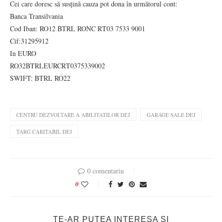
Cei care doresc să susțină cauza pot dona în următorul cont:
Banca Transilvania
Cod Iban: RO12 BTRL RONC RT03 7533 9001
Cif:31295912
In EURO
RO32BTRLEURCRT0375339002
SWIFT: BTRL RO22
CENTRU DEZVOLTARE A ABILITATILOR DEJ
GARAGE SALE DEJ
TARG CARITABIL DEJ
0 comentariu
0
TE-AR PUTEA INTERESA SI