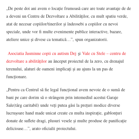
„De peste doi ani avem o locație frumoasă care are toate avantaje de de
a deveni un Centru de Dezvoltare a Abilităților, cu mult spatiu verde,
atat de necesar copiilor/tinerilor și îndeosebi a copiilor cu nevoi
speciale, unde vor fi multe evenimente publice interactive, bazare,
ateliere unice și divese ca tematică…”, spun organizatorii.
Asociatia Jasminne copii cu autism Dej
şi
Vale cu Stele – centru de
dezvoltare a abilităților
au ănceput proiectul de la zero, cu drenajul
terenului, alaturi de oameni implicați și au ajuns la un pas de
funcționare.
„Pentru ca Centrul să fie legal funcțional avem nevoie de o sumă de
bani pe care dorim să o strângem prin intemediul acestui Garaje
Sale(târg caritabil) unde veți putea găsi la prețuri modice diverse
lucrușoare hand made unicat create cu multa inspirație, gablonțuri
donate de suflete dragi, plusuri vesele și multe produse de panificație
delicioase…”, arato oficialii proiectului.