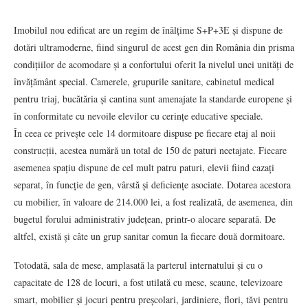
Imobilul nou edificat are un regim de înălțime S+P+3E și dispune de
dotări ultramoderne, fiind singurul de acest gen din România din prisma
condițiilor de acomodare și a confortului oferit la nivelul unei unități de
învățământ special. Camerele, grupurile sanitare, cabinetul medical
pentru triaj, bucătăria și cantina sunt amenajate la standarde europene și
în conformitate cu nevoile elevilor cu cerințe educative speciale.
În ceea ce privește cele 14 dormitoare dispuse pe fiecare etaj al noii
construcții, acestea numără un total de 150 de paturi neetajate. Fiecare
asemenea spațiu dispune de cel mult patru paturi, elevii fiind cazați
separat, în funcție de gen, vârstă și deficiențe asociate. Dotarea acestora
cu mobilier, în valoare de 214.000 lei, a fost realizată, de asemenea, din
bugetul forului administrativ județean, printr-o alocare separată. De
altfel, există și câte un grup sanitar comun la fiecare două dormitoare.
Totodată, sala de mese, amplasată la parterul internatului și cu o
capacitate de 128 de locuri, a fost utilată cu mese, scaune, televizoare
smart, mobilier şi jocuri pentru preșcolari, jardiniere, flori, tăvi pentru