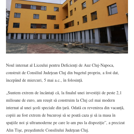
Noul internat al Liceului pentru Deficienți de Auz Cluj-Napoca,
construit de Consiliul Județean Cluj din bugetul propriu, a fost dat,
începând de miercuri, 5 mai a.c., în folosință.
„Suntem extrem de încântați că, la finalul unei investiții de peste 2,1
milioane de euro, am reușit să construim la Cluj cel mai modern
internat al unei școli speciale din țară. Odată cu revenirea din vacanță,
copiii au fost extrem de bucuroși să se poată caza și să ia masa în
spațiile noi și ultramoderne pe care le-am pus la dispoziție”, a precizat
Alin Tișe, președintele Consiliului Județean Cluj.