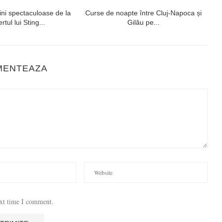
ni spectaculoase de la
Curse de noapte între Cluj-Napoca și
V
rtul lui Sting...
Gilău pe...
MENTEAZA
ext time I comment.