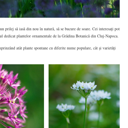
n prilej să iasă din nou în natură, să se bucure de soare. Cei interesați pot
orul dedicat plantelor ornamentale de la Grădina Botanică din Cluj-Napoca.
prinzând atât plante spontane cu diferite nume populare, cât și varietăți