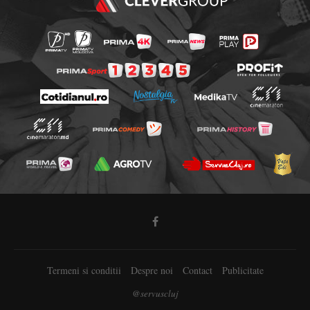
Termeni si conditii
Despre noi
Contact
Publicitate
@servuscluj