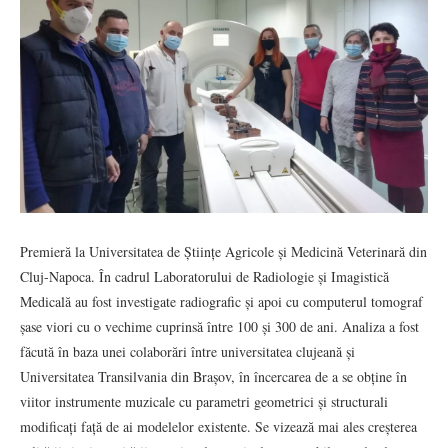
Premieră la Universitatea de Științe Agricole și Medicină Veterinară din
Cluj-Napoca. În cadrul Laboratorului de Radiologie și Imagistică
Medicală au fost investigate radiografic și apoi cu computerul tomograf
șase viori cu o vechime cuprinsă între 100 și 300 de ani. Analiza a fost
făcută în baza unei colaborări între universitatea clujeană și
Universitatea Transilvania din Brașov, în încercarea de a se obține în
viitor instrumente muzicale cu parametri geometrici și structurali
modificați față de ai modelelor existente. Se vizează mai ales creșterea