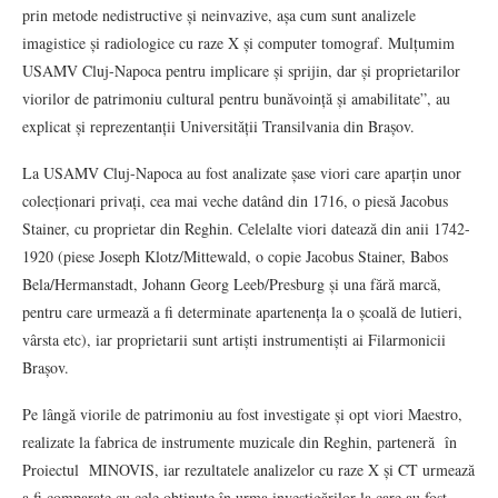
prin metode nedistructive și neinvazive, așa cum sunt analizele
imagistice și radiologice cu raze X și computer tomograf. Mulțumim
USAMV Cluj-Napoca pentru implicare și sprijin, dar și proprietarilor
viorilor de patrimoniu cultural pentru bunăvoință și amabilitate”, au
explicat și reprezentanții Universității Transilvania din Brașov.
La USAMV Cluj-Napoca au fost analizate șase viori care aparțin unor
colecționari privați, cea mai veche datând din 1716, o piesă Jacobus
Stainer, cu proprietar din Reghin. Celelalte viori datează din anii 1742-
1920 (piese Joseph Klotz/Mittewald, o copie Jacobus Stainer, Babos
Bela/Hermanstadt, Johann Georg Leeb/Presburg și una fără marcă,
pentru care urmează a fi determinate apartenența la o școală de lutieri,
vârsta etc), iar proprietarii sunt artiști instrumentiști ai Filarmonicii
Brașov.
Pe lângă viorile de patrimoniu au fost investigate și opt viori Maestro,
realizate la fabrica de instrumente muzicale din Reghin, parteneră în
Proiectul MINOVIS, iar rezultatele analizelor cu raze X și CT urmează
a fi comparate cu cele obținute în urma investigărilor la care au fost