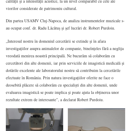
calității și a intensității acustice, la un nivel comparabil cu cele ale
viorilor considerate de patrimoniu cultural.
Din partea USAMV Cluj-Napoca, de analiza instrumentelor muzicale s-
au ocupat conf. dr. Radu Lăcătuș și șef lucrări dr. Robert Purdoiu.
„Interesul nostru în domeniul cercetării se extinde și în afara
investigațiilor asupra animalelor de companie, bineînțeles fără a neglija
vreodată menirea noastră principală. Ne bucurăm să colaborăm cu
cercetători din alte domenii, iar prin serviciile de imagistică medicală și
dotările excelente ale laboratorului nostru să contribuim la cercetările
efectuate în România. Prin natura investigațiilor oferite ne face o
deosebită plăcere să colaborăm cu specialiști din alte domenii, unde
evaluarea imagistică se poate implica și poate ajuta la obținerea unor
rezultate extrem de interesante”, a declarat Robert Purdoiu.