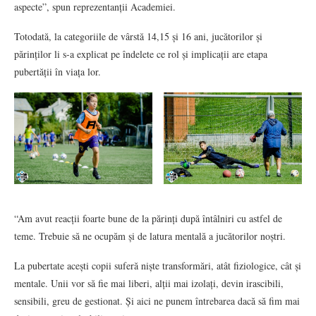
aspecte”, spun reprezentanții Academiei.
Totodată, la categoriile de vârstă 14,15 și 16 ani, jucătorilor și
părinților li s-a explicat pe îndelete ce rol și implicații are etapa
pubertății în viața lor.
“Am avut reacții foarte bune de la părinți după întâlniri cu astfel de
teme. Trebuie să ne ocupăm și de latura mentală a jucătorilor noștri.
La pubertate acești copii suferă niște transformări, atât fiziologice, cât și
mentale. Unii vor să fie mai liberi, alții mai izolați, devin irascibili,
sensibili, greu de gestionat. Și aici ne punem întrebarea dacă să fim mai