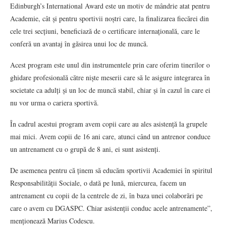
Edinburgh’s International Award este un motiv de mândrie atat pentru
Academie, cât și pentru sportivii noștri care, la finalizarea fiecărei din
cele trei secțiuni, beneficiază de o certificare internațională, care le
conferă un avantaj în găsirea unui loc de muncă.
Acest program este unul din instrumentele prin care oferim tinerilor o
ghidare profesională către niște meserii care să le asigure integrarea în
societate ca adulți și un loc de muncă stabil, chiar și în cazul în care ei
nu vor urma o cariera sportivă.
În cadrul acestui program avem copii care au ales asistență la grupele
mai mici. Avem copii de 16 ani care, atunci când un antrenor conduce
un antrenament cu o grupă de 8 ani, ei sunt asistenți.
De asemenea pentru că ținem să educăm sportivii Academiei în spiritul
Responsabilității Sociale, o dată pe lună, miercurea, facem un
antrenament cu copii de la centrele de zi, în baza unei colaborări pe
care o avem cu DGASPC. Chiar asistenții conduc acele antrenamente”,
menționează Marius Codescu.