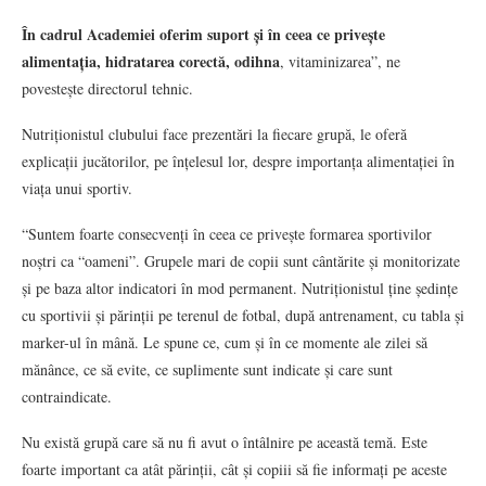
În cadrul Academiei oferim suport și în ceea ce privește
alimentația, hidratarea corectă, odihna
, vitaminizarea”, ne
povestește directorul tehnic.
Nutriționistul clubului face prezentări la fiecare grupă, le oferă
explicații jucătorilor, pe înțelesul lor, despre importanța alimentației în
viața unui sportiv.
“Suntem foarte consecvenți în ceea ce privește formarea sportivilor
noștri ca “oameni”. Grupele mari de copii sunt cântărite și monitorizate
și pe baza altor indicatori în mod permanent. Nutriționistul ține ședințe
cu sportivii și părinții pe terenul de fotbal, după antrenament, cu tabla și
marker-ul în mână. Le spune ce, cum și în ce momente ale zilei să
mănânce, ce să evite, ce suplimente sunt indicate și care sunt
contraindicate.
Nu există grupă care să nu fi avut o întâlnire pe această temă. Este
foarte important ca atât părinții, cât și copiii să fie informați pe aceste