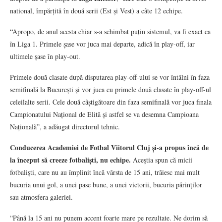
national, împărțită în două serii (Est și Vest) a câte 12 echipe.
“Apropo, de anul acesta chiar s-a schimbat puțin sistemul, va fi exact ca
în Liga 1. Primele șase vor juca mai departe, adică în play-off, iar
ultimele șase în play-out.
Primele două clasate după disputarea play-off-ului se vor întâlni în faza
semifinală la București și vor juca cu primele două clasate în play-off-ul
celeilalte serii. Cele două câștigătoare din faza semifinală vor juca finala
Campionatului Național de Elită și astfel se va desemna Campioana
Națională”, a adăugat directorul tehnic.
Conducerea Academiei de Fotbal Viitorul Cluj și-a propus încă de
la început să creeze fotbaliști, nu echipe.
Aceștia spun că micii
fotbaliști, care nu au împlinit încă vârsta de 15 ani, trăiesc mai mult
bucuria unui gol, a unei pase bune, a unei victorii, bucuria părinților
sau atmosfera galeriei.
“Până la 15 ani nu punem accent foarte mare pe rezultate. Ne dorim să