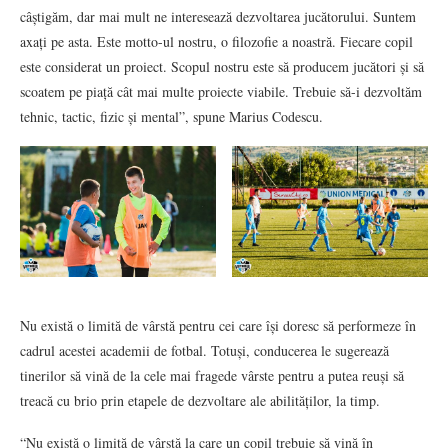
câștigăm, dar mai mult ne interesează dezvoltarea jucătorului. Suntem
axați pe asta. Este motto-ul nostru, o filozofie a noastră. Fiecare copil
este considerat un proiect. Scopul nostru este să producem jucători și să
scoatem pe piață cât mai multe proiecte viabile. Trebuie să-i dezvoltăm
tehnic, tactic, fizic și mental”, spune Marius Codescu.
Nu există o limită de vârstă pentru cei care își doresc să performeze în
cadrul acestei academii de fotbal. Totuși, conducerea le sugerează
tinerilor să vină de la cele mai fragede vârste pentru a putea reuși să
treacă cu brio prin etapele de dezvoltare ale abilităților, la timp.
“Nu există o limită de vârstă la care un copil trebuie să vină în