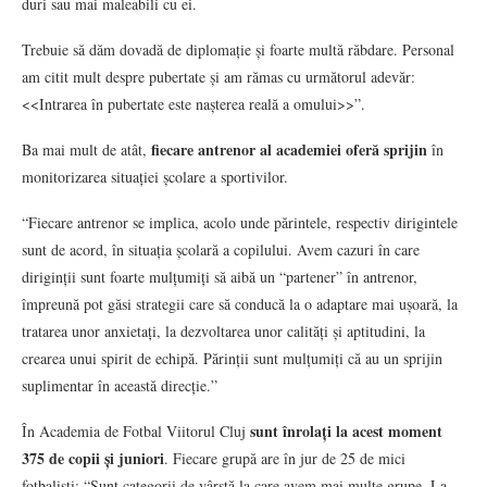
duri sau mai maleabili cu ei.
Trebuie să dăm dovadă de diplomație și foarte multă răbdare. Personal
am citit mult despre pubertate și am rămas cu următorul adevăr:
<<Intrarea în pubertate este nașterea reală a omului>>”.
fiecare antrenor al academiei oferă sprijin
Ba mai mult de atât,
în
monitorizarea situației școlare a sportivilor.
“Fiecare antrenor se implica, acolo unde părintele, respectiv dirigintele
sunt de acord, în situația școlară a copilului. Avem cazuri în care
diriginții sunt foarte mulțumiți să aibă un “partener” în antrenor,
împreună pot găsi strategii care să conducă la o adaptare mai ușoară, la
tratarea unor anxietați, la dezvoltarea unor calități și aptitudini, la
crearea unui spirit de echipă. Părinții sunt mulțumiți că au un sprijin
suplimentar în această direcție.”
sunt înrolați la acest moment
În Academia de Fotbal Viitorul Cluj
375 de copii și juniori
. Fiecare grupă are în jur de 25 de mici
fotbaliști: “Sunt categorii de vârstă la care avem mai multe grupe. La