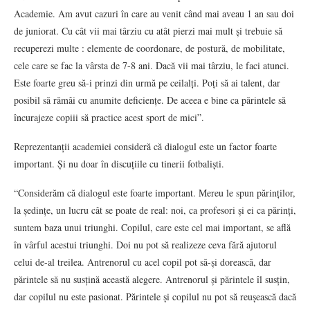
Academie. Am avut cazuri în care au venit când mai aveau 1 an sau doi
de juniorat. Cu cât vii mai târziu cu atât pierzi mai mult și trebuie să
recuperezi multe : elemente de coordonare, de postură, de mobilitate,
cele care se fac la vârsta de 7-8 ani. Dacă vii mai târziu, le faci atunci.
Este foarte greu să-i prinzi din urmă pe ceilalți. Poți să ai talent, dar
posibil să rămâi cu anumite deficiențe. De aceea e bine ca părintele să
încurajeze copiii să practice acest sport de mici”.
Reprezentanții academiei consideră că dialogul este un factor foarte
important. Și nu doar în discuțiile cu tinerii fotbaliști.
“Considerăm că dialogul este foarte important. Mereu le spun părinților,
la ședințe, un lucru cât se poate de real: noi, ca profesori și ei ca părinți,
suntem baza unui triunghi. Copilul, care este cel mai important, se află
în vârful acestui triunghi. Doi nu pot să realizeze ceva fără ajutorul
celui de-al treilea. Antrenorul cu acel copil pot să-și dorească, dar
părintele să nu susțină această alegere. Antrenorul și părintele îl susțin,
dar copilul nu este pasionat. Părintele și copilul nu pot să reușească dacă