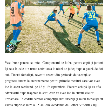
Vești bune pentru cei mici. Campionatul de fotbal pentru copii și juniori
își reia în cele din urmă activitatea la nivel de județ după o pauză de doi
ani. Tinerii fotbaliști, reveniți recent din perioada de vacanță se
pregătesc intens la antrenamente pentru primele meciuri care vor avea
loc în acest weekend, pe 18 și 19 septembrie. Fiecare echipă își va afla
adversarul după tragerea la sorți care va avea loc în cursul zilelor
următoare. În cadrul acestor competiții sunt înscriși și micii fotbaliști cu
vârsta cuprinsă între 8-15 ani din Academia de Fotbal Viitorul Cluj.