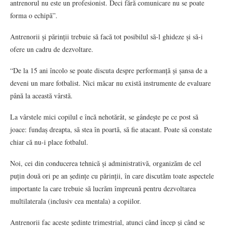
antrenorul nu este un profesionist. Deci fără comunicare nu se poate
forma o echipă”.
Antrenorii și părinții trebuie să facă tot posibilul să-l ghideze și să-i
ofere un cadru de dezvoltare.
“De la 15 ani încolo se poate discuta despre performanță și șansa de a
deveni un mare fotbalist. Nici măcar nu există instrumente de evaluare
până la această vârstă.
La vârstele mici copilul e încă nehotărât, se gândește pe ce post să
joace: fundaș dreapta, să stea în poartă, să fie atacant. Poate să constate
chiar că nu-i place fotbalul.
Noi, cei din conducerea tehnică și administrativă, organizăm de cel
puțin două ori pe an ședințe cu părinții, în care discutăm toate aspectele
importante la care trebuie să lucrăm împreună pentru dezvoltarea
multilaterala (inclusiv cea mentala) a copiilor.
Antrenorii fac aceste ședinte trimestrial, atunci când încep și când se