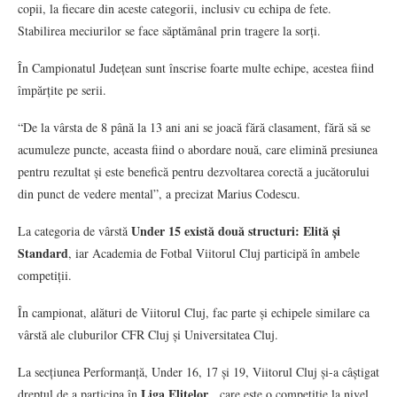
copii, la fiecare din aceste categorii, inclusiv cu echipa de fete.
Stabilirea meciurilor se face săptămânal prin tragere la sorți.
În Campionatul Județean sunt înscrise foarte multe echipe, acestea fiind
împărțite pe serii.
“De la vârsta de 8 până la 13 ani ani se joacă fără clasament, fără să se
acumuleze puncte, aceasta fiind o abordare nouă, care elimină presiunea
pentru rezultat și este benefică pentru dezvoltarea corectă a jucătorului
din punct de vedere mental”, a precizat Marius Codescu.
Under 15 există două structuri: Elită și
La categoria de vârstă
Standard
, iar Academia de Fotbal Viitorul Cluj participă în ambele
competiții.
În campionat, alături de Viitorul Cluj, fac parte și echipele similare ca
vârstă ale cluburilor CFR Cluj și Universitatea Cluj.
La secțiunea Performanță, Under 16, 17 și 19, Viitorul Cluj și-a câștigat
Liga Elitelor
dreptul de a participa în
, care este o competiție la nivel