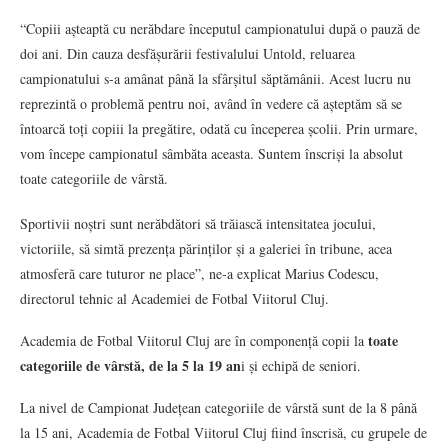
“Copiii așteaptă cu nerăbdare începutul campionatului după o pauză de
doi ani. Din cauza desfășurării festivalului Untold, reluarea
campionatului s-a amânat până la sfârșitul săptămânii. Acest lucru nu
reprezintă o problemă pentru noi, având în vedere că așteptăm să se
întoarcă toți copiii la pregătire, odată cu începerea școlii. Prin urmare,
vom începe campionatul sâmbăta aceasta. Suntem înscriși la absolut
toate categoriile de vârstă.
Sportivii noștri sunt nerăbdători să trăiască intensitatea jocului,
victoriile, să simtă prezența părinților și a galeriei în tribune, acea
atmosferă care tuturor ne place”, ne-a explicat Marius Codescu,
directorul tehnic al Academiei de Fotbal Viitorul Cluj.
toate
Academia de Fotbal Viitorul Cluj are în componență copii la
categoriile de vârstă, de la 5 la 19 an
i și echipă de seniori.
La nivel de Campionat Județean categoriile de vârstă sunt de la 8 până
la 15 ani, Academia de Fotbal Viitorul Cluj fiind înscrisă, cu grupele de