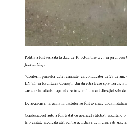
Poliția a fost sesizată la data de 10 octombrie a.c., în jurul orei
județul Cluj.
“Conform primelor date furnizate, un conducător de 27 de ani, 
DN 75, în localitatea Cornești, din direcția Buru spre Turda, a in
carosabile, ulterior oprindu-se în șanțul aferent direcției sale de
De asemenea, în urma impactului au fost avariate două instalații 
Conducătorul auto a fost testat cu aparatul etilotest, rezultând o
la o unitate medicală atât pentru acordarea de îngrijiri de special