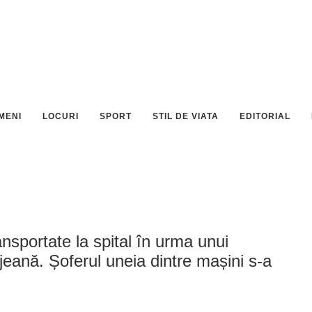
MENI
LOCURI
SPORT
STIL DE VIATA
EDITORIAL
sportate la spital în urma unui
lujeană. Șoferul uneia dintre mașini s-a