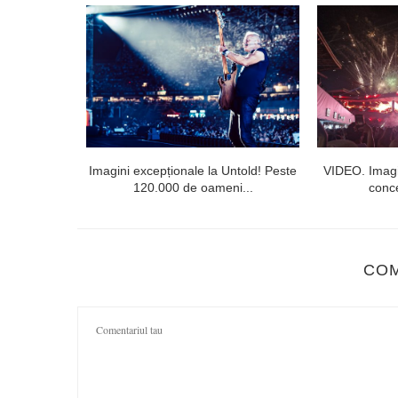
l doilea la
Imagini excepționale la Untold! Peste
VIDEO. Imagi
120.000 de oameni...
conce
CO