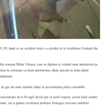
 01:20, după ce un accident rutier s-a produs în în localitatea Cornești din
din comuna Mihai Viteazu, care se deplasa la volanul unui autoturism pe
trat în coliziune cu două autoturisme aflate parcate în afara părții
 deplasare.
de gaz ale unor imobile aflate în proximitatea părții carosabile.
 concentrație de 0,38 mg/l alcool pur în aerul expirat, acesta fiind condus
itate, cât și pentru recoltarea probelor biologice necesare stabilirii