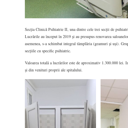
Secția Clinică Psihiatrie II, una dintre cele trei secții de psihi
Lucrările au început în 2019 și au presupus renovarea saloanelor ș
asemenea, s-a schimbat integral tâmplăria (geamuri și uși). Grupu
secțiile cu specific psihiatric.
Valoarea totală a lucrărilor este de aproximativ 1.300.000 lei. In
și din venituri proprii ale spitalului.