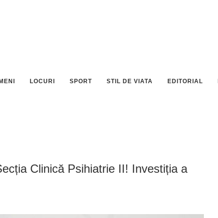
MENI
LOCURI
SPORT
STIL DE VIATA
EDITORIAL
ia Clinică Psihiatrie II! Investiția a