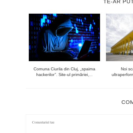
TE-AR PU
operirea a
Comuna Ciurila din Cluj, „spaima
Noi sc
.
hackerilor”. Site-ul primăriei,...
ultraperfor
CO