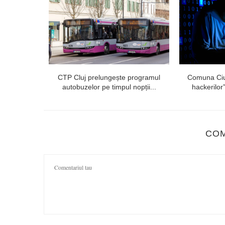
e 9.000 de
CTP Cluj prelungește programul
Comuna Ciur
autobuzelor pe timpul nopții...
hackerilor”
CO