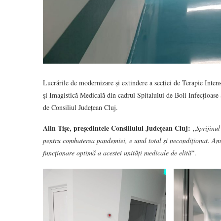
Lucrările de modernizare și extindere a secției de Terapie Inten
și Imagistică Medicală din cadrul Spitalului de Boli Infecțioase a
de Consiliul Județean Cluj.
Alin Tișe, președintele Consiliului Județean Cluj:
„
Sprijinul
pentru combaterea pandemiei, e unul total și necondiționat. Am 
funcționare optimă a acestei unități medicale de elită
“.