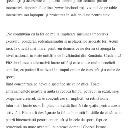
specialiști și accesibile cu ajutorul tehnologiilor actuale: platformă
interactivă disponibilă online (www.fitschool.ro), vizitată de pe table
interactive sau laptopuri și proiectată în sala de clasă pentru elevi.
„Ne continuăm cu la fel de multă implicare misiunea împotriva
excesului ponderal, sedentarismului și neplăcerilor asociate lor. Acum
însă, la o scală mai mare, printr-un demers ce ne dorim să ajungă la
nivel național, în toate unitățile de învățământ din România. Credem că
FitSchool este o alternativă foarte utilă și care aduce multe beneficii
copiilor, ea putând fi utilizată în timpul orelor de curs, cât și a celor de
sport,
fiind concentrată pe nevoile specifice ale celor mici. Toate
antrenamentele noastre îi ajută să reducă timpul petrecut în șezut, să-și
oxigeneze creierul, să se concentreze și, implicit, să rețină noile
informații foarte ușor. În plus, nu există limitări de spațiu pentru aceste
activități. Ele pot fi desfășurate la fel de bine atât în sălile de clasă, ca o
pauză binemeritată pentru creier, cât și în cele de sport, fapt ce
reprezintă un mare avantaj”, punctează domnul George Istrate,