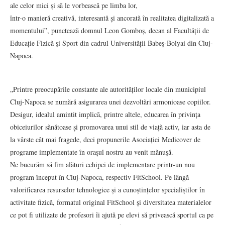
ale celor mici și să le vorbească pe limba lor,
într-o manieră creativă, interesantă și ancorată în realitatea digitalizată a
momentului”, punctează domnul Leon Gomboș, decan al Facultății de
Educație Fizică și Sport din cadrul Universității Babeș-Bolyai din Cluj-
Napoca.
„Printre preocupările constante ale autorităților locale din municipiul
Cluj-Napoca se numără asigurarea unei dezvoltări armonioase copiilor.
Desigur, idealul amintit implică, printre altele, educarea în privința
obiceiurilor sănătoase și promovarea unui stil de viață activ, iar asta de
la vârste cât mai fragede, deci propunerile Asociației Medicover de
programe implementate în orașul nostru au venit mănușă.
Ne bucurăm să fim alături echipei de implementare printr-un nou
program început în Cluj-Napoca, respectiv FitSchool. Pe lângă
valorificarea resurselor tehnologice și a cunoștințelor specialiștilor în
activitate fizică, formatul original FitSchool și diversitatea materialelor
ce pot fi utilizate de profesori îi ajută pe elevi să privească sportul ca pe