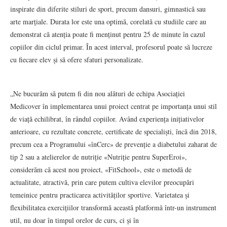
inspirate din diferite stiluri de sport, precum dansuri, gimnastică sau
arte marțiale. Durata lor este una optimă, corelată cu studiile care au
demonstrat că atenția poate fi menținut pentru 25 de minute în cazul
copiilor din ciclul primar. În acest interval, profesorul poate să lucreze
cu fiecare elev și să ofere sfaturi personalizate.
„Ne bucurăm să putem fi din nou alături de echipa Asociației
Medicover în implementarea unui proiect centrat pe importanța unui stil
de viață echilibrat, în rândul copiilor. Având experiența inițiativelor
anterioare, cu rezultate concrete, certificate de specialiști, încă din 2018,
precum cea a Programului «înCerc» de prevenție a diabetului zaharat de
tip 2 sau a atelierelor de nutriție «Nutriție pentru SuperEroi»,
considerăm că acest nou proiect, «FitSchool», este o metodă de
actualitate, atractivă, prin care putem cultiva elevilor preocupări
temeinice pentru practicarea activităților sportive. Varietatea și
flexibilitatea exercițiilor transformă această platformă într-un instrument
util, nu doar în timpul orelor de curs, ci și în