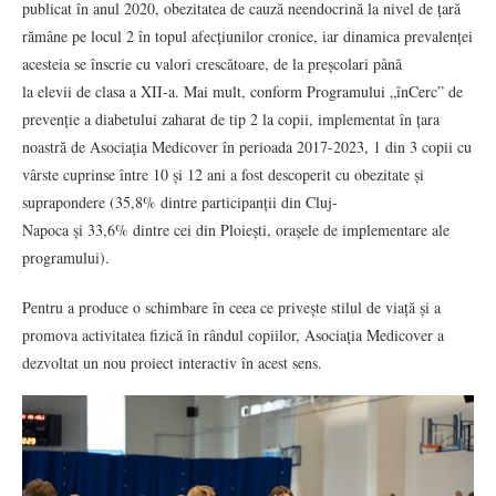
publicat în anul 2020, obezitatea de cauză neendocrină la nivel de țară
rămâne pe locul 2 în topul afecțiunilor cronice, iar dinamica prevalenței
acesteia se înscrie cu valori crescătoare, de la preșcolari până
la elevii de clasa a XII‐a. Mai mult, conform Programului „înCerc” de
prevenție a diabetului zaharat de tip 2 la copii, implementat în țara
noastră de Asociația Medicover în perioada 2017-2023, 1 din 3 copii cu
vârste cuprinse între 10 și 12 ani a fost descoperit cu obezitate și
suprapondere (35,8% dintre participanții din Cluj-
Napoca și 33,6% dintre cei din Ploiești, orașele de implementare ale
programului).
Pentru a produce o schimbare în ceea ce privește stilul de viață și a
promova activitatea fizică în rândul copiilor, Asociația Medicover a
dezvoltat un nou proiect interactiv în acest sens.