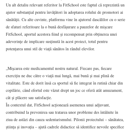
Un alt detaliu relevant referitor la FitSchool este faptul că reprezintă un
ajutor substanțial pentru învățători în adoptarea rolului de promotori ai
sănătății. Cu alte cuvinte, platforma vine în ajutorul dascălilor cu o serie
de sfaturi referitoare la o bună desfășurare a pauzelor de mișcare
FitSchool, aportul acestora fiind și recompensat prin obținerea unei
adeverințe de implicare susținută în acest proiect, totul pentru
potențarea unui stil de viață sănătos în rândul elevilor.
„Mișcarea este medicamentul nostru natural. Fiecare pas, fiecare
exercițiu ne duc către o viață mai lungă, mai bună și mai plină de
vitalitate. Este de dorit însă ca sportul să fie integrat în rutină chiar din
copilărie, când efortul este văzut drept un joc ce oferă atât amuzament,
cât și plăcere sau satisfacție.
În contextul dat, FitSchool acționează asemenea unui adjuvant,
contribuind la prevenirea sau tratarea unor probleme des întâlnite în
ziua de astăzi din cauza sedentarismului. Pilonii proiectului – sănătatea,
știința și inovația – ajută cadrele didactice să identifice nevoile specifice