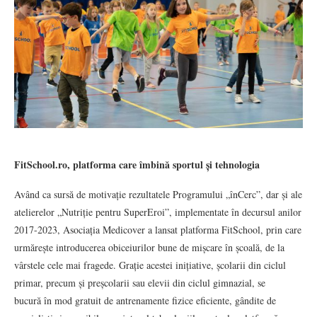
FitSchool.ro, platforma care îmbină sportul și tehnologia
Având ca sursă de motivație rezultatele Programului „înCerc”, dar și ale
atelierelor „Nutriție pentru SuperEroi”, implementate în decursul anilor
2017-2023, Asociația Medicover a lansat platforma FitSchool, prin care
urmărește introducerea obiceiurilor bune de mișcare în școală, de la
vârstele cele mai fragede. Grație acestei inițiative, școlarii din ciclul
primar, precum și preșcolarii sau elevii din ciclul gimnazial, se
bucură în mod gratuit de antrenamente fizice eficiente, gândite de