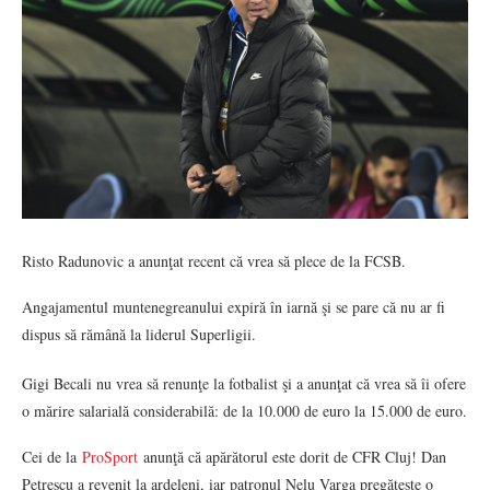
Risto Radunovic a anunţat recent că vrea să plece de la FCSB.
Angajamentul muntenegreanului expiră în iarnă şi se pare că nu ar fi
dispus să rămână la liderul Superligii.
Gigi Becali nu vrea să renunţe la fotbalist şi a anunţat că vrea să îi ofere
o mărire salarială considerabilă: de la 10.000 de euro la 15.000 de euro.
Cei de la
ProSport
anunţă că apărătorul este dorit de CFR Cluj! Dan
Petrescu a revenit la ardeleni, iar patronul Nelu Varga pregăteşte o