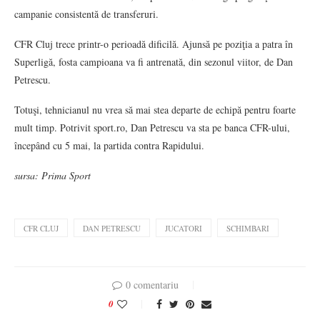
campanie consistentă de transferuri.
CFR Cluj trece printr-o perioadă dificilă. Ajunsă pe poziţia a patra în
Superligă, fosta campioana va fi antrenată, din sezonul viitor, de Dan
Petrescu.
Totuşi, tehnicianul nu vrea să mai stea departe de echipă pentru foarte
mult timp. Potrivit sport.ro, Dan Petrescu va sta pe banca CFR-ului,
începând cu 5 mai, la partida contra Rapidului.
sursa: Prima Sport
CFR CLUJ
DAN PETRESCU
JUCATORI
SCHIMBARI
0 comentariu
0