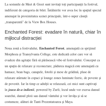
La sesiunile de Meet & Greet sunt invitați toți participanții la festival,
indiferent de categoria de bilet. Întâlnirile vor avea loc în spațiul special
amenajat în proximitatea scenei principale, într-o super căsuță
„transparentă” de la View Box Houses.
Enchanted Forest: evadare în natură, chiar în
mijlocul distracției
Enchanted Forest
Noua zonă a festivalului,
, amenajată cu sprijinul
Morphoza și Transylvania College, este dedicată celor care vor să
evadeze din agitație fără să părăsească vibe-ul festivalului. Conceput ca
un spațiu de relaxare și reconectare, pădurea magică este amenajată cu
hamace, bean bags, canapele, fotolii și mese de grădină, plase de
relaxare atârnate în copaci și lounge zones luminate feeric, de poveste și
de povestit. Iar în timp ce adulții se relaxează, cei mici sunt captivați
în
joaca de-a indienii
, powered by Zurli, locul unde vor exersa dansul
soarelui, dansul ploii sau dansul vântului și vor învăța și să se
costumeze, alături de Tanti Prezentatoarea și Maya.