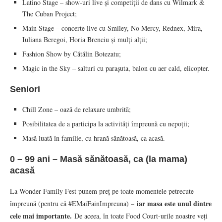
Latino Stage – show-uri live și competiții de dans cu Wilmark &
The Cuban Project;
Main Stage – concerte live cu Smiley, No Mercy, Rednex, Mira,
Iuliana Beregoi, Horia Brenciu și mulți alții;
Fashion Show by Cătălin Botezatu;
Magic in the Sky – salturi cu parașuta, balon cu aer cald, elicopter.
Seniori
Chill Zone – oază de relaxare umbrită;
Posibilitatea de a participa la activități împreună cu nepoții;
Masă luată în familie, cu hrană sănătoasă, ca acasă.
0 – 99 ani – Masă sănătoasă, ca (la mama)
acasă
La Wonder Family Fest punem preț pe toate momentele petrecute
iar masa este unul dintre
împreună (pentru că #EMaiFainImpreuna) –
cele mai importante.
De aceea, în toate Food Court-urile noastre veți