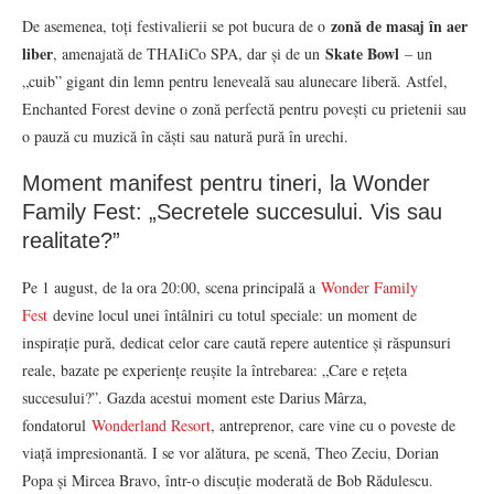
zonă de masaj în aer
De asemenea, toți festivalierii se pot bucura de o
liber
Skate Bowl
, amenajată de THAIiCo SPA, dar și de un
– un
„cuib” gigant din lemn pentru leneveală sau alunecare liberă. Astfel,
Enchanted Forest devine o zonă perfectă pentru povești cu prietenii sau
o pauză cu muzică în căști sau natură pură în urechi.
Moment manifest pentru tineri, la Wonder
Family Fest: „Secretele succesului. Vis sau
realitate?”
Pe 1 august, de la ora 20:00, scena principală a
Wonder Family
Fest
devine locul unei întâlniri cu totul speciale: un moment de
inspirație pură, dedicat celor care caută repere autentice și răspunsuri
reale, bazate pe experiențe reușite la întrebarea: „Care e rețeta
succesului?”. Gazda acestui moment este Darius Mârza,
fondatorul
Wonderland Resort
, antreprenor, care vine cu o poveste de
viață impresionantă. I se vor alătura, pe scenă, Theo Zeciu, Dorian
Popa și Mircea Bravo, într-o discuție moderată de Bob Rădulescu.