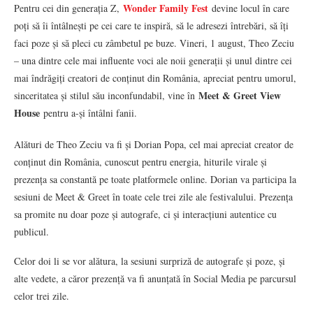
Wonder Family Fest
Pentru cei din generația Z,
devine locul în care
poți să îi întâlnești pe cei care te inspiră, să le adresezi întrebări, să îți
faci poze și să pleci cu zâmbetul pe buze. Vineri, 1 august, Theo Zeciu
– una dintre cele mai influente voci ale noii generații și unul dintre cei
mai îndrăgiți creatori de conținut din România, apreciat pentru umorul,
Meet & Greet View
sinceritatea și stilul său inconfundabil, vine în
House
pentru a-și întâlni fanii.
Alături de Theo Zeciu va fi și Dorian Popa, cel mai apreciat creator de
conținut din România, cunoscut pentru energia, hiturile virale și
prezența sa constantă pe toate platformele online. Dorian va participa la
sesiuni de Meet & Greet în toate cele trei zile ale festivalului. Prezența
sa promite nu doar poze și autografe, ci și interacțiuni autentice cu
publicul.
Celor doi li se vor alătura, la sesiuni surpriză de autografe și poze, și
alte vedete, a căror prezență va fi anunțată în Social Media pe parcursul
celor trei zile.