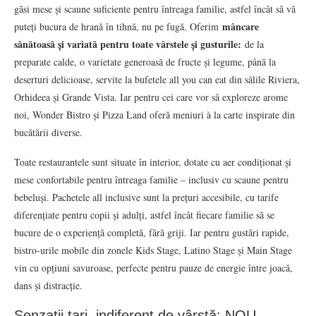
găsi mese și scaune suficiente pentru întreaga familie, astfel încât să vă
mâncare
puteți bucura de hrană în tihnă, nu pe fugă. Oferim
sănătoasă și variată pentru toate vârstele și gusturile:
de la
preparate calde, o varietate generoasă de fructe și legume, până la
deserturi delicioase, servite la bufetele all you can eat din sălile Riviera,
Orhideea și Grande Vista. Iar pentru cei care vor să exploreze arome
noi, Wonder Bistro și Pizza Land oferă meniuri à la carte inspirate din
bucătării diverse.
Toate restaurantele sunt situate în interior, dotate cu aer condiționat și
mese confortabile pentru întreaga familie – inclusiv cu scaune pentru
bebeluși. Pachetele all inclusive sunt la prețuri accesibile, cu tarife
diferențiate pentru copii și adulți, astfel încât fiecare familie să se
bucure de o experiență completă, fără griji. Iar pentru gustări rapide,
bistro-urile mobile din zonele Kids Stage, Latino Stage și Main Stage
vin cu opțiuni savuroase, perfecte pentru pauze de energie între joacă,
dans și distracție.
Senzații tari, indiferent de vârstă: NOU –