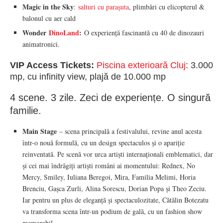
Magic in the Sky
:
salturi cu parașuta
, plimbări cu elicopterul &
balonul cu aer cald
Wonder
DinoLand
:
O experiență fascinantă cu 40 de dinozauri
animatronici.
VIP Access Tickets:
Piscina exterioară Cluj
: 3.000
mp, cu infinity view, plajă de 10.000 mp
4 scene. 3 zile. Zeci de experiențe. O singură
familie.
Main Stage
– scena principală a festivalului, revine anul acesta
într-o nouă formulă, cu un design spectaculos și o apariție
reinventată. Pe scenă vor urca artiști internaționali emblematici, dar
și cei mai îndrăgiți artiști români ai momentului: Rednex, No
Mercy, Smiley, Iuliana Beregoi, Mira, Familia Melimi, Horia
Brenciu, Gașca Zurli, Alina Sorescu, Dorian Popa și Theo Zeciu.
Iar pentru un plus de eleganță și spectaculozitate, Cătălin Botezatu
va transforma scena într-un podium de gală, cu un fashion show
memorabil.