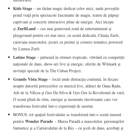
Kids Stage
– un tărâm magic dedicat celor mici, unde poveștile
prind viață prin spectacole fascinante de magie, teatru de păpuși
captivant și concerte interactive pline de energie. Aici începe
ZurliLand
și
– cea mai generoasă zonă de entertainment și
playground pentru cei mai mici, cu scenă dedicată, Căsuța Zurli,
caravana mascotelor, jocuri cu premii și cornere tematice powered
by Lumea Zurli
Latino Stage
– pulsează în ritmuri tropicale, vibrând cu competiții
naționale de dans, show-uri live și energie, oferite de Wilmark și
invitații speciali de la The Cuban Project.
Grande Vista Stage
– locul unde distracția continuă, în fiecare
noapte datorită petrecerilor cu muzică live, alături de Oana Radu,
Adi de la Vâlcea și Geo Da Silva & Gyo Gee la Revelionul de vară.
O scenă plină de ritm, energie și momente electrizante care vor
transforma festivalul într-o experiență de neuitat.
BONUS: tot spațiul festivalului se transformă într-o scenă imensă
Wonder Parade
pentru
– Marea Paradă a mascotelor, personajelor
fantastice și a Carnavalului de la Rio – cu școli de dans, acrobați și