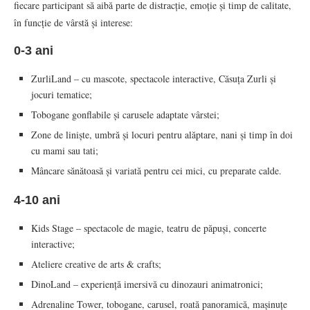
fiecare participant să aibă parte de distracție, emoție și timp de calitate,
în funcție de vârstă și interese:
0-3 ani
ZurliLand – cu mascote, spectacole interactive, Căsuța Zurli și
jocuri tematice;
Tobogane gonflabile și carusele adaptate vârstei;
Zone de liniște, umbră și locuri pentru alăptare, nani și timp în doi
cu mami sau tati;
Mâncare sănătoasă și variată pentru cei mici, cu preparate calde.
4-10 ani
Kids Stage – spectacole de magie, teatru de păpuși, concerte
interactive;
Ateliere creative de arts & crafts;
DinoLand – experiență imersivă cu dinozauri animatronici;
Adrenaline Tower, tobogane, carusel, roată panoramică, mașinuțe