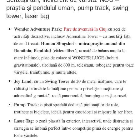
praștia și pendulul uman, pump track, swing
tower, laser tag
Wonder Adventure Park
:
Parc de aventură în Cluj
cu zeci de
noutăți
activități distractive, inclusiv Adrenaline Tower – cu
față
Human Slingshot – unica praștie umană din
de anul trecut:
România, Pendulul
(cădere liberă, urmată de balans amplu la
mare înățime), piste de colace și WONDER LUGE (boburi
gravitaționale), tiroliană de 600 m, telescaun, tobogane pentru toate
vârstele, trambuline, și multe altele.
Joy Land
Swing Tower
: cu un
de 20 de metri înălțime, care te
ridică și te învârte la înălțime pentru o priveliște amețitoare și
adrenalină garantată, roată panoramică, bumping cars și carusel.
Pump Track
: o pistă specială dedicată pasionaților de role,
trotinete și biciclete, ideală pentru cascadorii și mișcare în aer liber.
Laser Tag:
o zonă plasată în exterior, interactivă, unde distracția și
strategia se îmbină perfect într-o competiție plină de energie pentru
toate vârstele.