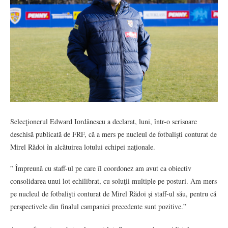
Selecţionerul Edward Iordănescu a declarat, luni, într-o scrisoare
deschisă publicată de FRF, că a mers pe nucleul de fotbalişti conturat de
Mirel Rădoi în alcătuirea lotului echipei naţionale.
” Împreună cu staff-ul pe care îl coordonez am avut ca obiectiv
consolidarea unui lot echilibrat, cu soluţii multiple pe posturi. Am mers
pe nucleul de fotbalişti conturat de Mirel Rădoi şi staff-ul său, pentru că
perspectivele din finalul campaniei precedente sunt pozitive.”