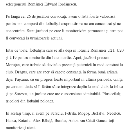
selecționerul României Edward Iordănescu.
Pe lângă cei 26 de jucători convocaţi, avem o listă foarte valoroasă
pentru noi compusă din fotbalişti asupra cărora ne-am concentrat şi ne
concentrăm. Sunt jucători pe care îi monitorizăm permanent şi care pot
fi convocaţi la următoarele acţiuni.
Întâi de toate, fotbaliştii care se află deja în loturile României U21, U20
şi U19 pentru meciurile din luna martie. Apoi, jucători precum
Moruţan, care trebuie să devină o prezenţă puternică în mod constant la
club. Drăguş, care are sper să capete constanţă în forma bună arătată
deja. Paşcanu, cu un progres foarte important în ultima perioadă. Ghiţă,
pe care am decis să îl lăsăm să se integreze deplin la noul club, la fel ca
şi pe Sorescu, un jucător care are o ascensiune admirabilă. Plus ceilalţi
tricolori din fotbalul polonez.
În acelaşi timp, îi avem pe Screciu, Petrila, Mogoş, Bicfalvi, Nedelcu,
Hanca, Rotariu, Alex Băluţă, Bumba, Anton sau Cristi Ganea, toţi
monitorizaţi atent.