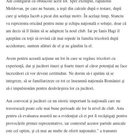
Am configurat cu obstacole acest lot. Spre exemplu, rapidistul
Moldovan, pe care ne bazam, a ieşit din calcule după o testare, după
care şi soluţia Iacob a picat din acelaşi motiv. În acelaşi timp, Stanciu
va reprezenta oricând pentru mine şi echipa naţională o soluţie, doar că
am decis să îl lăsăm să se adapteze la noul club. Iar pe Ianis Hagi îl
aşteptăm cu toţii să revină cât mai repede în familia tricoloră după
accidentare, suntem alături de el şi ne gândim la el.
Avem pentru această acţiune un lot în care se regăsec tricolori cu
experienţă, dar şi jucători tineri şi foarte tineri al căror potenţial ne face
încrezători că vor deveni certitudini. Ne dorim să-i ajutăm să se
integreze, să se familiarizeze cu tot ce înseamnă naţionala României şi
să-i impulsionăm pentru desăvârşirea lor ca jucători.
Am convocat şi jucători cu un istoric important la naţională care nu
traversează poate cele mai bune perioade ale lor la nivel de club. Asta
pentru că evaluarea noastră ne-a evidenţiat că ei pot fi recâştigaţi pentru
provocările primei reprezentative, iar contextul acestor partide amicale
este cel optim, şi că mai au multe de oferit naţionalei.” a transmis