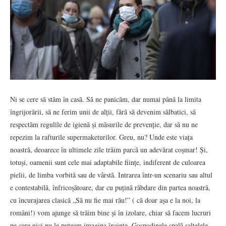
Ni se cere să stăm în casă. Să ne panicăm, dar numai până la limita
îngrijorării, să ne ferim unii de alții, fără să devenim sălbatici, să
respectăm regulile de igienă și măsurile de prevenție, dar să nu ne
repezim la rafturile supermaketurilor. Greu, nu? Unde este viața
noastră, deoarece în ultimele zile trăim parcă un adevărat coșmar! Și,
totuși, oamenii sunt cele mai adaptabile ființe, indiferent de culoarea
pielii, de limba vorbită sau de vârstă. Intrarea într-un scenariu sau altul
e contestabilă, înfricoșătoare, dar cu puțină răbdare din partea noastră,
cu încurajarea clasică „Să nu fie mai rău!” ( că doar așa e la noi, la
români!) vom ajunge să trăim bine și în izolare, chiar să facem lucruri
pe care nici nu le puteam imagina înainte. Gospodinele spală saltelele,