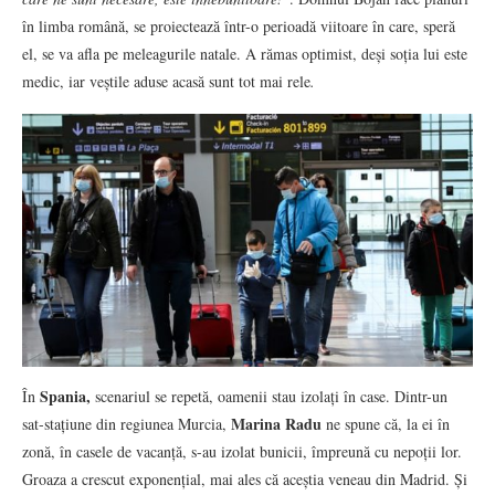
în limba română, se proiectează într-o perioadă viitoare în care, speră
el, se va afla pe meleagurile natale. A rămas optimist, deși soția lui este
medic, iar veștile aduse acasă sunt tot mai rele
.
Spania,
În
scenariul se repetă, oamenii stau izolați în case. Dintr-un
Marina Radu
sat-stațiune din regiunea Murcia,
ne spune că, la ei în
zonă, în casele de vacanță, s-au izolat bunicii, împreună cu nepoții lor.
Groaza a crescut exponențial, mai ales că aceștia veneau din Madrid. Și