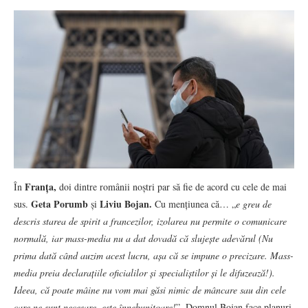
Franța,
În
doi dintre românii noștri par să fie de acord cu cele de mai
Geta Porumb
Liviu Bojan.
sus.
și
Cu mențiunea că… „
e greu de
descris starea de spirit a francezilor, izolarea nu permite o comunicare
normală, iar mass-media nu a dat dovadă că slujește adevărul (Nu
prima dată când auzim acest lucru, așa că se impune o precizare. Mass-
media preia declarațiile oficialilor și specialiștilor și le difuzează!).
Ideea, că poate mâine nu vom mai găsi nimic de mâncare sau din cele
care ne sunt necesare, este înnebunitoare!
”. Domnul Bojan face planuri