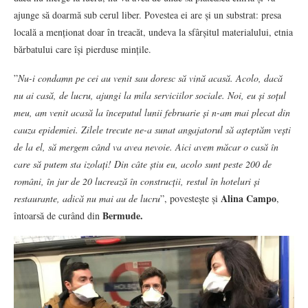
ajunge să doarmă sub cerul liber. Povestea ei are și un substrat: presa
locală a menționat doar în treacăt, undeva la sfârșitul materialului, etnia
bărbatului care își pierduse mințile.
”
Nu-i condamn pe cei au venit sau doresc să vină acasă. Acolo, dacă
nu ai casă, de lucru, ajungi la mila serviciilor sociale. Noi, eu și soțul
meu, am venit acasă la începutul lunii februarie și n-am mai plecat din
cauza epidemiei. Zilele trecute ne-a sunat angajatorul să așteptăm vești
de la el, să mergem când va avea nevoie. Aici avem măcar o casă în
care să putem sta izolați! Din câte știu eu, acolo sunt peste 200 de
români, în jur de 20 lucrează în construcții, restul în hoteluri și
Alina Campo
restaurante, adică nu mai au de lucru
”, povestește și
,
Bermude.
întoarsă de curând din