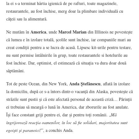
la ei s-a terminat hârtia igienică de pe rafturi, toate magazinele,
restaurantele, au fost închise, merg doar la plimbare individuală cu
cățeii sau la alimentară.
America
Marcel Marian
Ne mutăm în
, unde
din Illlinois ne povestește
că lumea e în izolare totală, școlile sunt închise, iar companiile mari au
creat condiții pentru a se lucra de acasă. Lipsesc kit-urile pentru testare,
nu sunt permise întâlnirile în grup, toate restaurantele si hotelurile au
fost închise. Dar, optimist, el estimează că situația va dura doar două
săptămâni.
Anda Ștefănescu
Tot de peste Ocean, din New York,
, aflată în izolare
la domiciliu, după ce s-a întors dintr-o vacanță din Alaska, povestește că
străzile sunt pustii și că este afectată personal de această criză… Părinții
ei trebuiau să meargă o lună în America, dar zborurile au fost anulate.
Își face constant griji pentru ei, dar și pentru toți românii. „
Mă
îngrijorează reacția oamenilor, în loc să fie solidari, majoritatea sunt
egoiști și paranoici!
”, a conchis Anda.