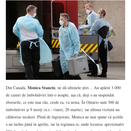
Monica Stanciu
Din Canada,
, ne dă ultimele știri… Au apărut 3.000
de cazuri de îmbolnăviri într-o noapte, așa că, deși s-au suspendat
zborurile, ce este mai rău, crede ea, va urma. În Ontario sunt 300 de
îmbolnăviri și 9 morți (n.r.- vineri, 20 martie), iar ultima victimă nu
călătorise nicăieri. Plină de îngrijorare, Monica ne mai spune că școlile
s-au închis până în aprilie, iar în regiunea ei, unde locuiesc aproximativ