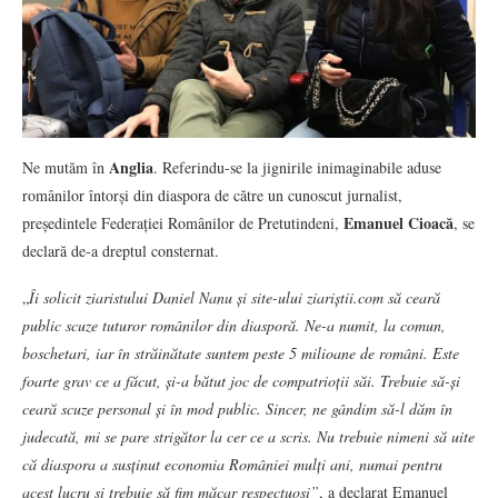
Anglia
Ne mutăm în
. Referindu-se la jignirile inimaginabile aduse
românilor întorși din diaspora de către un cunoscut jurnalist,
Emanuel Cioacă
președintele Federației Românilor de Pretutindeni,
, se
declară de-a dreptul consternat.
„
Îi solicit ziaristului Daniel Nanu și site-ului ziariștii.com să ceară
public scuze tuturor românilor din diasporă. Ne-a numit, la comun,
boschetari, iar în străinătate suntem peste 5 milioane de români. Este
foarte grav ce a făcut, și-a bătut joc de compatrioții săi. Trebuie să-și
ceară scuze personal și în mod public. Sincer, ne gândim să-l dăm în
judecată, mi se pare strigător la cer ce a scris. Nu trebuie nimeni să uite
că diaspora a susținut economia României mulți ani, numai pentru
acest lucru și trebuie să fim măcar respectuoși”
, a declarat Emanuel