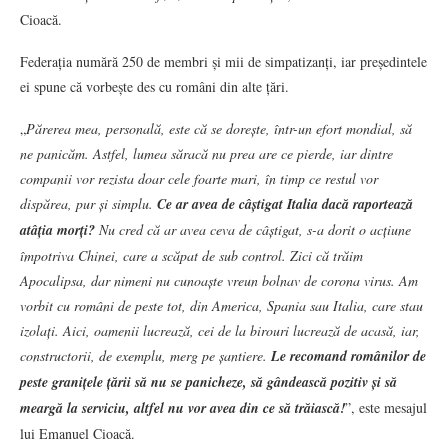
Cioacă.
Federația numără 250 de membri și mii de simpatizanți, iar președintele
ei spune că vorbește des cu români din alte țări.
„
Părerea mea, personală, este că se dorește, într-un efort mondial, să
ne panicăm. Astfel, lumea săracă nu prea are ce pierde, iar dintre
companii vor rezista doar cele foarte mari, în timp ce restul vor
dispărea, pur și simplu.
Ce ar avea de câștigat Italia dacă raportează
atâția morți?
Nu cred că ar avea ceva de câștigat, s-a dorit o acțiune
împotriva Chinei, care a scăpat de sub control. Zici că trăim
Apocalipsa, dar nimeni nu cunoaște vreun bolnav de corona virus. Am
vorbit cu români de peste tot, din America, Spania sau Italia, care stau
izolați. Aici, oamenii lucrează, cei de la birouri lucrează de acasă, iar,
constructorii, de exemplu, merg pe șantiere.
Le recomand românilor de
peste granițele țării să nu se panicheze, să gândească pozitiv și să
meargă la serviciu, altfel nu vor avea din ce să trăiască!
”, este mesajul
lui Emanuel Cioacă.