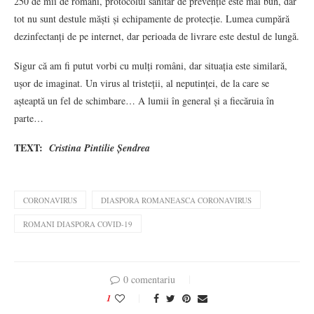
250 de mii de români, protocolul sanitar de prevenție este mai bun, dar
tot nu sunt destule măști și echipamente de protecție. Lumea cumpără
dezinfectanți de pe internet, dar perioada de livrare este destul de lungă.
Sigur că am fi putut vorbi cu mulți români, dar situația este similară,
ușor de imaginat. Un virus al tristeții, al neputinței, de la care se
așteaptă un fel de schimbare… A lumii în general și a fiecăruia în
parte…
TEXT:
Cristina Pintilie Șendrea
CORONAVIRUS
DIASPORA ROMANEASCA CORONAVIRUS
ROMANI DIASPORA COVID-19
0 comentariu
1