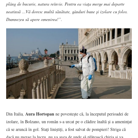
plâng de bucurie, natura reînvie. Pentru ea viața merge mai departe
neatinsă …Vă doresc multă sănătate, gânduri bune și izolare cu folos.
Dumnezeu să apere omenirea!”.
Aura Hortopan
Din Italia
,
ne povestește că, la începutul perioadei de
izolare, în Bolzano, un român s-a urcat pe o clădire înaltă și a amenințat
că se aruncă în gol. Stați liniștiți, a fost salvat de pompieri! Striga că
dacă nu merge la lucru, nu va avea de unde să plătească chiria și va