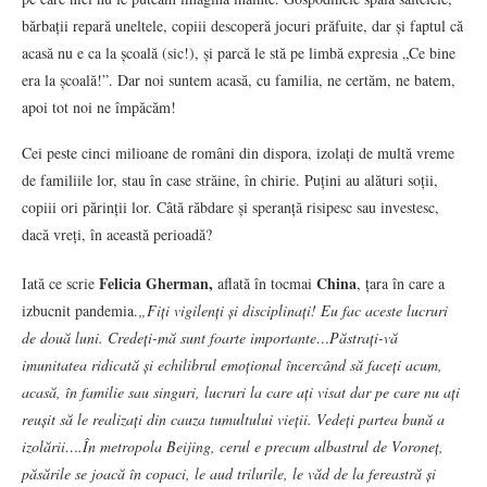
bărbații repară uneltele, copiii descoperă jocuri prăfuite, dar și faptul că
acasă nu e ca la școală (sic!), și parcă le stă pe limbă expresia „Ce bine
era la școală!”. Dar noi suntem acasă, cu familia, ne certăm, ne batem,
apoi tot noi ne împăcăm!
Cei peste cinci milioane de români din dispora, izolați de multă vreme
de familiile lor, stau în case străine, în chirie. Puțini au alături soții,
copiii ori părinții lor. Câtă răbdare și speranță risipesc sau investesc,
dacă vreți, în această perioadă?
Felicia Gherman,
China
Iată ce scrie
aflată în tocmai
, țara în care a
izbucnit pandemia.
„Fiți vigilenți și disciplinați! Eu fac aceste lucruri
de două luni. Credeți-mă sunt foarte importante…Păstrați-vă
imunitatea ridicată și echilibrul emoțional încercând să faceți acum,
acasă, în familie sau singuri, lucruri la care ați visat dar pe care nu ați
reușit să le realizați din cauza tumultului vieții. Vedeți partea bună a
izolării….În metropola Beijing, cerul e precum albastrul de Voroneț,
păsările se joacă în copaci, le aud trilurile, le văd de la fereastră și